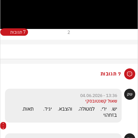
Video
2
7 תגובות
7 תגובות
13:36 - 04.06.2026
שאול קשנטובסקי
יש.    ירי.     למטולה.     והצבא.     יגיד.        תאות.      
בזחהוי