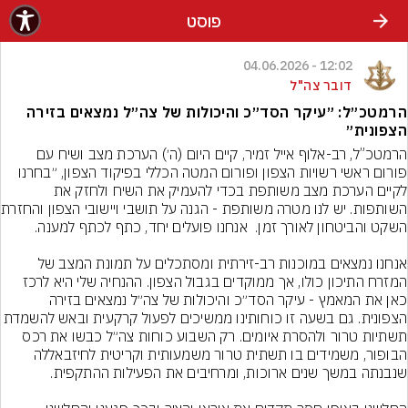
פוסט
12:02 - 04.06.2026
דובר צה"ל
הרמטכ״ל: ״עיקר הסד״כ והיכולות של צה״ל נמצאים בזירה
הצפונית״
הרמטכ”ל, רב-אלוף אייל זמיר, קיים היום (ה׳) הערכת מצב ושיח עם 
פורום ראשי רשויות הצפון ופורום המטה הכללי בפיקוד הצפון, ״בחרנו 
לקיים הערכת מצב משותפת בכדי להעמיק את השיח ולחזק את 
השותפות. יש לנו מטר
אנחנו נמצאים במוכנות רב-זירתית ומסתכלים על תמונת המצב של 
המזרח התיכון כולו, אך ממוקדים בגבול הצפון. ההנחיה שלי היא לרכז 
כאן את המאמץ - עיקר הסד״כ והיכולות של צה״ל נמצאים בזירה 
הצפונית. גם בשעה זו כוחותינו ממשיכים לפעול קרקעית ובאש לה
תשתיות טרור ולהסרת איומים. רק השבוע כוחות צה״ל כבשו את רכס 
הבופור, משמידים בו תשתית טרור משמעותית וקריטית לחיזבאללה 