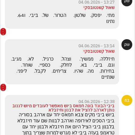
13:27 - 04.06.2026
שאול קשנטובסקי
מתי.    יפסק.    שלטון.      הטרור.    של.   ביבי.   ו64.      
נתינו
13:14 - 04.06.2026
שאול קשנטובסקי
חיזללה.     ממשיך.       וצהל.      כרגיל.       לא.     מגיב.      
וגם.    ביבי.     בא.       לחלק.        כספיי.     שוחד.     
בחירות.     מה.   שהיו.      צריחים.     לקבל.      ליפני.   
שנתיים
12:38 - 04.06.2026
ביבי הבוגד בונה חמאס ביוש מאפשר לעובדים מיוש לגנוב
נותן לארהב להציל את לבנון וחיזבלא
ביוש ביבי מקים צבא חמאס יחד עם ארהב בסוריה 
ביבי הסכים לאירופה וארהב לבנות שם עוד חיזבלא 
בלבנון ביבי הציל היום את חיזבלא ולבנון יחד עם 
טראמפ בעזה ביבי לא מגרש למרות שצריך בתוך 