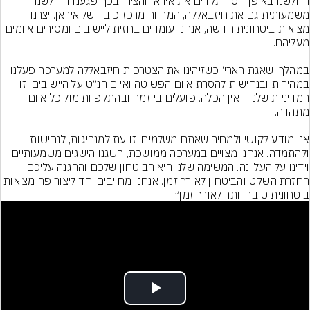
החלשנו באופן חסר תקדים את איראן והציר ובכך פגענו והחלשנו 
משמעותית גם את חיזבאללה, המהווה מרכז כובד של איראן. יצרנו 
מציאות ביטחונית חדשה, אנחנו עומדים בחזית ליישובים ומסירים איומים 
במהלך ׳שאגת הארי׳ כשזיהינו את הצטרפות חיזבאללה למערכה פעלנו 
במהירות ובנחישות להסרת איום הפשיטה ואיום הנ״ט על היישובים. זו 
המדיניות שלנו - אין הכלה. פועלים ביוזמה ובהתקפיות מול כל איום 
אני מודע לקושי ולמחיר שאתם משלמים. זו עת למנהיגות, לנחישות 
ולהתמדה. אנחנו מצויים במערכה ממושכת, השגנו הישגים משמעותיים 
וידינו על העליונה. המשימה שלנו היא הביטחון שלכם וההגנה עליכם - 
החזרת השקט והביטחון לאורך זמן. אנחנו מחויבים יחד ליצור פה מציאות 
ביטחונית טובה יותר לאורך זמן״.
Play