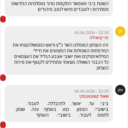
השטח ביבי מאפשר התקפות טרור מוסלמיות החדשות 
מסתירות ו לעובדים מיוש לגנוב מיהודים
12:28 - 04.06.2026
זכי קזאילה
זהו הנצחון המוחלט השר כ"ץ וראש הממשלהנצחו את 
המדפחות השכולות את הפצועים את חיילי 
המילואימניקים ואת ישובי אצבע הגליל את העצמאים  
כל הכבוד השאלה מצאתי מתחילים לקטוף את פירות 
הנצחון
12:20 - 04.06.2026
שאול קשנטובסקי
ביבי.     עד.      יאשר.     לחזבללה.       לעבוד.        
בישוביי.      הצפון.      כמו.     בעותף.    עזה.     שנתן.       
לחמס.     לעבוד.       בישוביי.       העותף