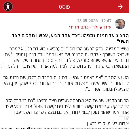
פוסט
12:47 - 13.05.2026
עידן קוולר - כתב מדיני
הרצוג על חנינת נתניהו: "צד אחד הגיע, עכשיו מחכים לצד
השני"
נשיא המדינה יצחק הרצוג התייחס היום (רביעי) בועידת הנשיא למחר 
ישראלי משותף - לבקשת החנינה של ראש הממשלה בנימין נתניהו: "אם 
נדבר על הנושא שהוא סוג של פיל בחדר - סוגיית החנינה של ראש 
הנשיא הסביר: "אני באמת מאמין שבסוגיות הכבדות הללו, שחורכות את 
לב החברה הישראלית ומפלגות אותה, הדרך הנכונה, ככל שרק ניתן, היא 
הרצוג הדגיש שכעת הוא מחכה לצעדים מצד נתניהו: "גם במקרה הזה, 
לכולם קשה, לכולם קשה. בוודאי לצדדים קשה כשאול. אבל ברגע שצד 
אחד אמר שהוא מוכן לבוא לחדר, אני גם מצפה שהצד השני יעבור 
לחדר."
צילום: לע"מ, קובי גדעון