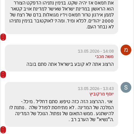
את חמאס אז יהיה שקט. בנימין נתניהו הדפקט הצורר 
הוא הראשון במדינת ישראל שאישר למדינת אויב קטאר 
לממן אירגון טרור חמאס וידיו מגואלות בדם של רצח של 
2000 יהודים. לכלא ומיד. ומה7 לאוקטובר בנימין נתניהו 
לא נבחר העם.
14:08 - 13.05.2026
משה מכבי
הרצוג אתה לא קובע בישראל אתה סתם בובה
13:43 - 13.05.2026
יוסף מרקוביץ
 אוי . ההרצוג הזה כזה טיפש. סתם דחליל . מיכל.- 
המלכה של המדינה . לא מתיחסת לפודל שלה  . נותנת לו 
להישתגע . ממש התאום של נפתול. הנוכל של המדינה 
.ה"נשיא" של הערב רב . 