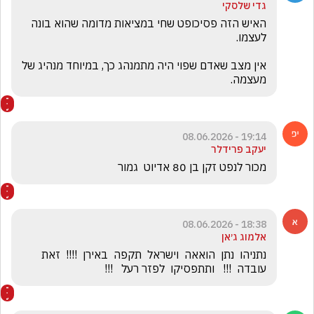
גדי שלסקי
האיש הזה פסיכופט שחי במציאות מדומה שהוא בונה 
אין מצב שאדם שפוי היה מתמנהג כך, במיוחד מנהיג של 
מעצמה. 
19:14 - 08.06.2026
יעקב פרידלר
מכור לנפט זקן בן 80 אדיוט  גמור
18:38 - 08.06.2026
אלמוג ג׳אן
נתניהו  נתן  הואאה  וישראל  תקפה  באירן  !!!!  זאת  
עובדה  !!!   ותתפסיקו  לפזר רעל   !!!