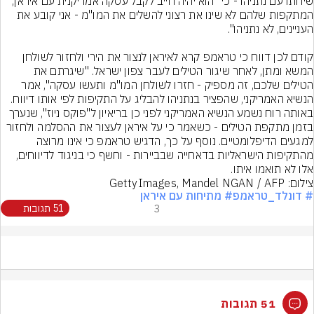
שיחתו עם נתניהו - כי "הוא יהיה חייב לקבל עסקה אמריקנית עם איראן, 
המתקפות שלהם לא שינו את רצוני להשלים את המו"מ - אני קובע את 
קודם לכן דווח כי טראמפ קרא לאיראן לנצור את הירי ולחזור לשולחן 
המשא ומתן, לאחר שיגור הטילים לעבר צפון ישראל. "שיגרתם את 
הטילים שלכם, זה מספיק - חזרו לשולחן המו"מ ותעשו עסקה", אמר 
באותה רוח נשמע הנשיא האמריקני לפני כן בריאיון ל"פוקס ניוז", שנערך 
בזמן מתקפת הטילים - כשאמר כי על איראן לעצור את ההסלמה ולחזור 
למגעים הדיפלומטיים. נוסף על כך, הדגיש טראמפ כי אינו מרוצה 
מהתקיפות הישראליות בדאחייה שבביירות - וחשף כי בניגוד לדיווחים, 
אלו לא תואמו איתו.
צילום: GettyImages, Mandel NGAN / AFP
# דונלד_טראמפ
# מתיחות עם איראן
3
51 תגובות
51 תגובות