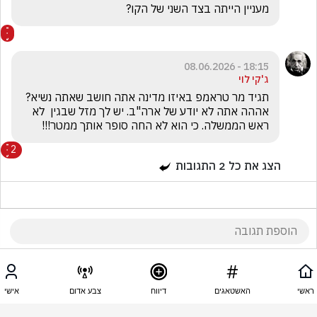
מעניין הייתה בצד השני של הקו?
18:15 - 08.06.2026
ג'קי לוי
תגיד מר טראמפ באיזו מדינה אתה חושב שאתה נשיא? 
אההה אתה לא יודע של ארה"ב. יש לך מזל שבגין  לא 
ראש הממשלה. כי הוא לא החה סופר אותך ממטר!!!
2
הצג את כל
2
התגובות
18:15 - 08.06.2026
eliyahu bekhor
ראשי
האשטאגים
דיווח
צבע אדום
אישי
דיציב את חייליו בגבול ישראל .נגמרו האינטרסים 
המשותפים ?...