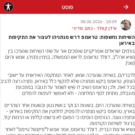
פוסט
18:09 - 08.06.2026
עידן קוולר - כתב מדיני
השיחות נחשפות: טראמפ דרש מנתניהו לעצור את התקיפות
באיראן
גורמים ישראלים ואמריקניים שופכים אור על שתי השיחות שנערכו בין 
נשיא ארה"ב, דונלד טראמפ, לראש הממשלה, בנימין נתניהו, אמש והיום 
לדבריהם, בשיחה שנערכה אמש, לאחר המתקפה האיראנית על יישובי 
הצפון, טראמפ ביקש מ
בכל זאת, ולכן טראמפ השיב לו שיש לשמור על תגובה במתכונת 
בשיחה שנערכה היום, בשעות הבוקר בוושינגטון ובשעות אחר הצהריים 
בארץ, טראמפ ביקש מנתניהו להפסיק לחלוטין את התקיפות באיראן - 
ונתניהו נענה. הגורמים הוסיפו כי הפעם לא נרשמו קללות או הרמות קול, 
נשיא ארצות הברית, דונלד טראמפ, אמר אמש ל"פייננשל טיימס" לאחר 