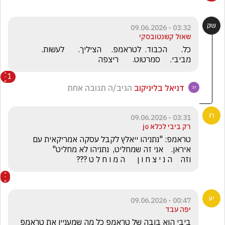
03:32 - 09.06.2026
שאול קשנטובסקי
כל.       הכבוד.  לטראמפ.     הציליך.       לעשות.      
מביבי.     סמרטוט.       ריצפה
1
דניאל בליניקוב
הגיב/ה תגובה אחת
03:31 - 09.06.2026
רק ביבי לכלא jo
טראמפ: "נתניהו ייאלץ לקבל עסקה אמריקאית עם 
וזה    ה נ י צ ח ו ן      ה מ ו ח ל ט ???
00:47 - 09.06.2026
יפה עבד
ביבי הוא בובה של טראמפ כל מה שמעניין את טראמפ 