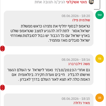
מוטי אשקלוני
הגיב/ה תגובה אחת
18:20 - 08.06.2026
שולמית פילו
טראמפ לבסוף יחליף את נתניהו כראש ממשלת 
ישראל.אסור   לתת לזה להגגיע למצב שטראמפ שולט 
בארץ ישראל עם כל הכבוד יש גבול לסובלנות.שאזרחי 
ישראל סובלים מאז ומתמיד. 
18:16 - 08.06.2026
משה זילברברג
גם אחרי ה7/10/2023  נאמר לישראל  עי העולם הנעור 
ואישתו להבליג   חייבים וועדת חקירה בינלאומית  אם 
האמת כולה לא תצא לאור העולם בדרך לאבדון .
18:15 - 08.06.2026
מאיר גלולה