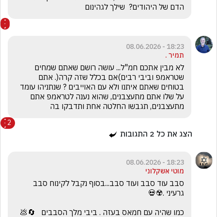
הדם של היהודים?  שילך לגהינום
18:23 - 08.06.2026
תמיר .
לא מבין אתכם חמ"ל... עושה רושם שאתם שמחים 
שטראמפ וביבי רבים)אם בכלל שזה קרה(. אתם 
בטוחים שאתם איתנו ולא עם האוייבים ? שנתניהו עומד 
על שלו אתם מתעצבנים, שהוא נענה לטראמפ אתם 
מתעצבנים, תגבשו החלטה אחת ותדבקו בה
2
הצג את כל
2
התגובות
18:23 - 08.06.2026
מוטי אשקלוני
סבב עוד סבב ועוד סבב...בסוף נקבל לקינוח סבב 
כמו שהיה עם חמאס בעזה . ביבי מלך הסבבים   🔄💩