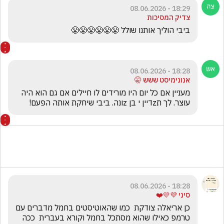
18:29 - 08.06.2026
צדיק המסיכות
ביבי הוליך אותנו שולל 😤😤😤😤😤😤
18:28 - 08.06.2026
אנונימיסט ששש 🤫
מעניין אם כל יום היו מורידים לו חיילים אם גם הוא היה 
עוצר. לך תzדיין י בן zונה. ביבי שיחקת אותה הפעם!
18:28 - 08.06.2026
סיני 💜💛❤️
כן אריאלה צודקת  כמו שהאוטיסטים בחמל מדברים עם 
טרמפ כאילו שהוא מסתכל בחמל וקורא בעברית  ככה 