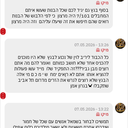
מיקו 🦺
בסוף בגץ גם יגיד לכם שכל הבנות שעשו איתם 
המחבלים ב7/10 היה מרצון  כי לפי הלבוש של הבנות  
רואים שהם חיפשו את זה שיעלו עליהם  וזה היה מרצון
13:26 - 07.05.2026
מיקו 🦺
כל הכבוד ליריב לוין של נכנע לבגץ  שלא היו מוכנים 
להכניס אחד שלא חושב כמותם  ואומר להם מה אתם 
רוצים מבן גביר???זה התפקיד שלו  מייד עשו פעולות 
להוציא אותו  אתם לא רןאים ימח  ש י מ כ ם מי אלה 
הבגץ שלא רוצים לגרש את הזרים מדרום תל אביב 
שתקבלו 🦀בגרון אמן
13:22 - 07.05.2026
מיקו 🦺
תמשיכו לבחור בשמאל אנשים עם שכל של חמור 
שידרסו אתכם משאיות ולא ישאר מילדיכם כלום אפילו 