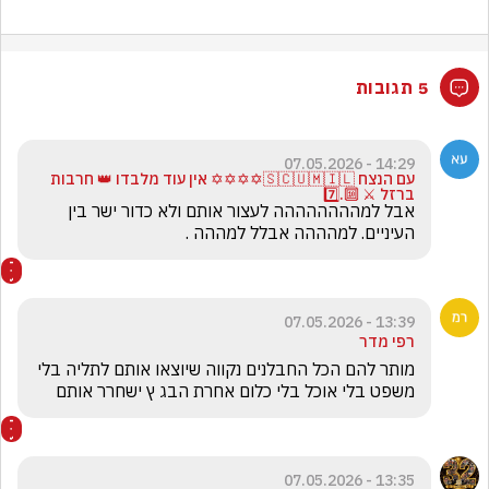
5 תגובות
14:29 - 07.05.2026
עם הנצח 🇸🇨🇺🇲🇮🇱✡️✡️✡️✡️ אין עוד מלבדו 👑 חרבות
ברזל ⚔️ 🔟.7️⃣
אבל למהההההההה לעצור אותם ולא כדור ישר בין 
העיניים. למהההה אבלל למההה . 
13:39 - 07.05.2026
רפי מדר
מותר להם הכל החבלנים נקווה שיוצאו אותם לתליה בלי 
משפט בלי אוכל בלי כלום אחרת הבג ץ ישחרר אותם 
13:35 - 07.05.2026