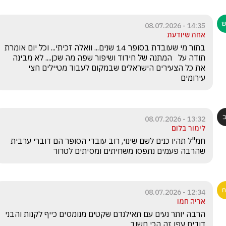
14:35 - 08.07.2026
אחת שיודעת
בתור מי שעובדת בסופר 14 שנים... וואלה זכיתי... וכל יום אומרת 
תודה על   המתנה של חידוד ושיפור שפה מה שכן.... לא מבינה 
את כל הצעירים הישראלים שבמקום לעבוד מטיילים חצי 
עירומים
13:32 - 08.07.2026
לימור בלום
חמ"ל תהיו כנים לשם שינוי, רוב עובדי הסופר הם דוברי ערבית 
שהרבה פעמים נתפסו משחיתים ומסיתים לטרור
12:34 - 08.07.2026
אריה חמו
הרבה יותר נעים עם תאילנדם שקטים מנומסים כייף לקנות והבני 
דודים עפו זה הכי חשוב