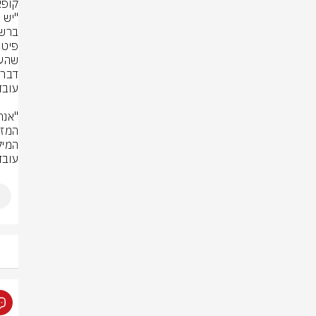
קופאית 
עובד