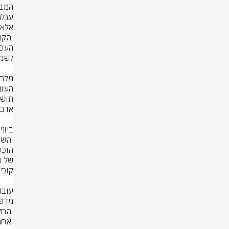
המבו
עגלת ס
ואחר