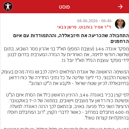
פוסט
06:46 - 04.06.2026
ד"ר אמיר בוחבוט, פרשן צבאי
התחבולה שהכריעה את חיזבאללה, וההתמודדות עם איום
הרחפנים
מפקד אוגדה 146 (עוצבת המפץ) תא"ל בני אהרון מסר השבוע, בתום 
שלושה חודשי לחימה, את האחריות על הגזרה המערבית בדרום לבנון 
המשימה הראשונה של אוגדת המילואים הייתה לכבוש גזרה מהים בעומק 
השטח הלבנוני, כדי לייצר שליטה על כל נתיבי החדירה של כוח רדואן 
לפי קצין בכיר באוגדה 146, ההיגיון הראשון כלל את הסרת איום הנ"ט 
ופשיטת כוח רדואן על מוצבים ויישובים, במתווה של ה-7 באוקטובר. 
הרציונל השני כלל פגיעה באויב, ובהתאם לכך הרגה האוגדה למעלה 
מ-600 מחבלים במרחב - כאשר לדברי הקצין, "רוב המחבלים חוסלו 