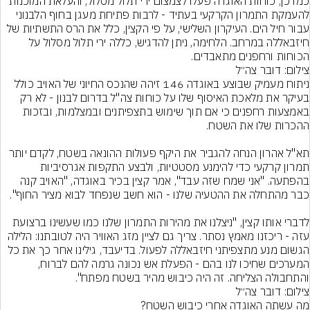
כמו כן, כוחות האוגדה פעלו לצמצום ירי תלול מסלול, והעלאת המוכנות 
להעמקת התמרון הקרקעי בעתיד - לרבות פתיחת מעגן בחוף הלבנוני 
עבור חיל הים. העיקרון השלישי, על פי הקצין, כלל את הרס התשתיות של 
חיזבאללה במרחב. הלחימה, ניתן להדגיש, כללה ירי תלול מסלול על 
הכוחות ורחפנים מתאבדים.
צילום: דובר צה״ל
ניתוח מעמיק שבוצע באוגדה 146 זיהה שהנכס החיוני של האויב כולל 
בעיקר את מלאכת האיסוף שלו על כוחות צה"ל בדרום לבנון - לא רק 
באמצעות רחפנים כי אם תוך שימוש בתצפיתנים ובמצלמות, ובזכות 
תא"ל אהרון הנחה להגביר את היקף פעולות ההונאה בשטח, לקדם יותר 
תמרון קרקעי כדי להימנע מסטטיות, ולבצע התקפות אגרסיביות 
בהפתעה. "אני שמח שזה עבד", אמר קצין בכיר באוגדה, "האויב קנה 
לדברי אותו קצין, "ניצלנו את מהירות התמרון שלנו כמו שעשינו ברצועת 
עזה - ריכזנו מאמץ נסתר. צריך גם לציין מזג האוויר היה לטובתנו: הלילה 
הגשום מנע מתצפיתני חיזבאללה לפעול. בדיעבד, גילינו אחר כך את כל 
המערכים שחיכו לנו בהם - הפעלת אש נכונה גרמה להם לברוח, 
והתחבולה הצליחה. זה היה כיבוש מהיר בשטח מפתח".
צילום: דובר צה״ל