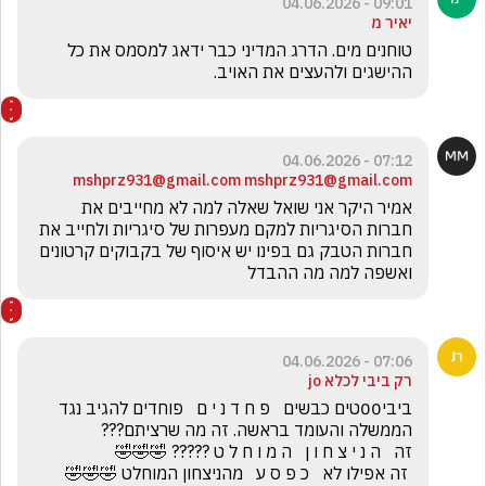
09:01 - 04.06.2026
יאיר מ
טוחנים מים. הדרג המדיני כבר ידאג למסמס את כל 
ההישגים ולהעצים את האויב.
07:12 - 04.06.2026
mshprz931@gmail.com mshprz931@gmail.com
אמיר היקר אני שואל שאלה למה לא מחייבים את 
חברות הסיגריות למקם מעפרות של סיגריות ולחייב את 
חברות הטבק גם בפינו יש איסוף של בקבוקים קרטונים 
ואשפה למה מה ההבדל
07:06 - 04.06.2026
רק ביבי לכלא jo
ביבי00טים כבשים   פ ח ד נ י ם   פוחדים להגיב נגד 
 זה אפילו לא   כ פ ס ע   מהניצחון המוחלט 🤣🤣🤣      