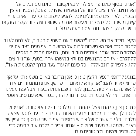
"אנחנו בסוף כולנו פה מצולקי 7 באוקטובר - כולנו מסתכלים על 
האזרחים, ולא רוצים לחזור על הטעויות שהיו לנו פעם", הסביר הקצין 
הבכיר. "לא רוצים שמחבלים יוכלו להגיע ליישובים. כל עוד האיום עדיין 
קיים, מישהו יוכל להתקרב ולעשות את 
הקצין חידד את משימתם: "להשמיד את תשתיות הטרור, ולא לתת לאויב 
לחזור חזרה ואת האפשרות לירות על התושבים. אני מניח בצד את ירי 
התלול מסלול: אנחנו אוחזים טוב בשטח, וגם אם מחבלים מנסים 
להתקרב - אז הם מתנגשים בנו ולא במישהו אחר. בסוף, אנחנו רוצים 
בנוגע לרחפני הנפץ, הקצין טען כי אכן מדובר באיום משמעותי, על אף 
שהוא לא זר להם: "אני קורא לו איום חדש-ישן. אנחנו מתמודדים איתו 
לראשונה בהיקף כזה בלבנון, למרות שבהתחלה בעזה אבל עפו מעלינו 
כמו כן ציין, כי הם נאצלו להתמודד מולו גם ב-7 באוקטובר. "אני יכול 
להגיד לך שאנחנו מתמודדים עם האיום הזה יום-יום. עד לרגע היציאה 
מלבנון, כל יום עשרות של אירועי רחפנים. אני חושב שבסוף זה עניין של 
ראייה שלמה של מענה ויכולות - ואנחנו צריכים ללכת עוד קדימה כדי 
להשתפר ולהיות יותר טובים מולו".