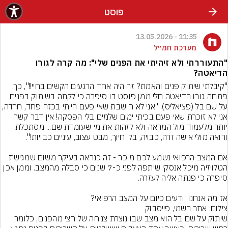
פוסט
11:35 - 13.05.2026
מערכת חמ״ל
"התעוררתי ולא זיהיתי את הפנים שלי": מה קרה לגורו
הדיאטה?
"קיבלתי שיתוק פנים והאמת? זה היה אחד הרגעים הקשים בחיי!!", כך 
פתחה גורו הדיאטה חלי ממן פוסט בו סיפרה כי לקתה בשיתוק בפנים 
על שם בל (פציאליס). "אני לא חושבת שאי פעם הייתי בכזה פחד, חרדה, 
אני לא זוכרת שאי פעם בכיתי ימים שלמים בלי הפסקה! אין דבר קשה 
יותר מלעמוד מול המראה ולא לזהות את מי שעומדת שם... מסתכלת 
אם המצב הרפואי נשמע לכם מוכר - זה כנראה בעיקר משום שמגישת 
הטלויזיה מיכל אנסקי שיתפה לפני כ-7 שנים כי סבלה מהמצב. וממן אכן 
אז מה אנחנו יודעים כיום על המצב הרפואי?
צילום: אתר רשמי, פייסבוק
שיתוק על שם בל הוא מצב שבו נוצרת צניחה של חצי מהפנים, כלומר 