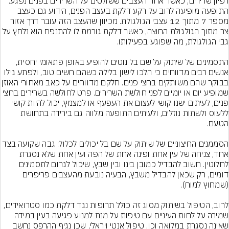
רפיון שרירים, כאשר אחד העצבים ששולטים על השרירים בפנים נפגע. 
התופעה מופיעה לרוב על רקע דלקת בעצב הפנים, הידוע גם כעצב 
מספר 7 מתוך 12 עצבי הגולגולת. מכיוון שהעצב הזה עובר דרך אזור 
צר מתוך הגולגולת החוצה, כאשר דלקת גורמת לו להתנפח הוא נלחץ על 
התסמינים של שיתוק על שם בל נוטים להופיע באופן פתאומי יחסית, 
אנשים רבים מדווחים כי הלכו לישון בלילה כשהם חשים טוב, ולפתע גילו 
בבוקר שהם משותקים בחצי פנים. חלקם מדווחים 
שמופיע יום או יומיים לפני חולשת השרירים. פרט לחולשה בשרירים בחצי 
פנים, לעיתים ישנו קושי לעצום את העפעף או למצמץ, יכול להיות קושי 
ללעוס ולשתות נוזלים, ולעיתים התופעה מלווה גם בירידה בתחושת 
הסממנים החיצוניים של שיתוק על שם בל יכולים לכלול: גבה שקועה בצד 
אחד, צניחה של עין אחת ופינה אחת של הפה ועין אחת שלא נסגרת 
לחלוטין. חשוב להבדיל כמובן בינו ובין שבץ, שיכול לגרום לתסמינים 
דומים, רק שכאן להבדיל משבץ, הבעיה נובעת מהעצבים פריפרים 
לרוב, הטיפול בשיתוק מסוג זה כולל תרופות נגד דלקת כמו סטרואידים, 
שמירה על לחות העיניים עם טיפות על מנת למנוע פגיעה בעין במידה 
שאינה נסגרת במלואה וכן, טיפול אנטי ויראלי, שכן נגיף ההרפס נחשב 