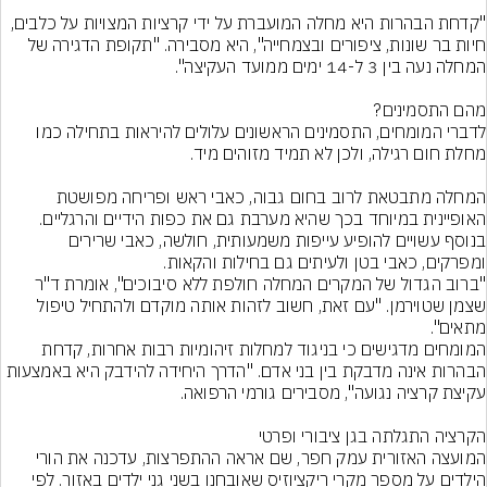
"קדחת הבהרות היא מחלה המועברת על ידי קרציות המצויות על כלבים, 
חיות בר שונות, ציפורים ובצמחייה", היא מסבירה. "תקופת הדגירה של 
לדברי המומחים, התסמינים הראשונים עלולים להיראות בתחילה כמו 
המחלה מתבטאת לרוב בחום גבוה, כאבי ראש ופריחה מפושטת 
האופיינית במיוחד בכך שהיא מערבת גם את כפות הידיים והרגליים. 
בנוסף עשויים להופיע עייפות משמעותית, חולשה, כאבי שרירים 
"ברוב הגדול של המקרים המחלה חולפת ללא סיבוכים", אומרת ד"ר 
שצמן שטוירמן. "עם זאת, חשוב לזהות אותה מוקדם ולהתחיל טיפול 
המומחים מדגישים כי בניגוד למחלות זיהומיות רבות אחרות, קדחת 
הבהרות אינה מדבקת בין בני אדם. "הדרך היחידה להידבק היא באמצעות 
המועצה האזורית עמק חפר, שם אראה ההתפרצות, עדכנה את הורי 
הילדים על מספר מקרי ריקציוזיס שאובחנו בשני גני ילדים באזור. לפי 