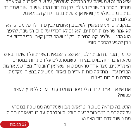
אלא מדינה שמאיימת על הכלכלה העולמית, על שוק האנרגיה ועל אחד 
מנתיבי הסחר החשובים בעולם. לכן גם רוביו מדגיש שוב ושוב שמדובר 
בנתיב מים בינלאומי, ושאיראן פועלת בניגוד לחוק הבינלאומי.
צילום: רויטרס
במקביל, טראמפ ממשיך לשלב בין איומים לבין פתח לדיפלומטיה. הוא 
לא אמר שהעימות הסתיים. הוא גם לא הכריז על סיום המשבר. להיפך - 
הוא הדגיש ש"פרויקט החירות" רק "מושהה לזמן קצר" כדי לבדוק אם 
כלומר, מבחינת הבית הלבן, האופציה הצבאית נשארת על השולחן באופן 
מלא. הדבר הזה בולט במיוחד כשמסתכלים על הסתירות במסרים 
האמריקניים. מצד אחד טראמפ טוען שאיראן "הובסה". מצד שני, ארצות 
הברית עדיין מחזיקה כוחות אדירים באזור, ממשיכה במצור ומקדמת 
אם איראן באמת קרובה לקריסה מוחלטת, מדוע בכלל צריך לעצור 
התשובה כנראה פשוטה: טראמפ מבין שמלחמה ממושכת במפרץ 
עלולה להפוך במהירות לבעיה פוליטית וכלכלית עבורו כשאנחנו פחות 
מחצי שנה לבחירות האמצע.
1
12 תגובות