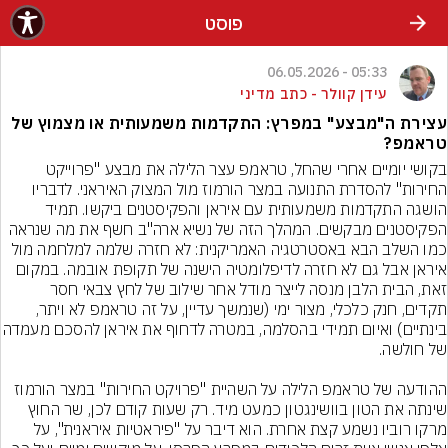
פוסט
05:33 - 06.05.2026
עידן קוולר - כתב מדיני
עצירת ה"מבצע" במפרץ: התקדמות משמעותית או מצמוץ של
טראמפ?
בקושי יומיים אחרי שהחל, טראמפ עצר הלילה את מבצע "פרוייקט 
החירות" להסדרת התנועה במצר הורמוז מול המצוק האיראני. לדבריו 
הושגה התקדמות משמעותית עם איראן והפקיסטנים ביקשו. תמיד 
הפקיסטנים מבקשים. המהלך הזה של נשיא ארה"ב חשף את מה שנראה 
כמו השלב הבא באסטרטגיה האמריקנית: לא חזרה שלמה למלחמה מול 
איראן אבל גם לא חזרה לדיפלומטיה הישנה של תקופת אובמה. במקום 
זאת, הבית הלבן מנסה לייצר מודל אחר שילוב של לחץ צבאי חסר 
תקדים, חנק כלכלי, מצור ימי (שנמשך עדיין, על זה טראמפ לא ויתר, 
בינתיים) ואיום תמידי בהסלמה, במטרה לדחוף א
ההודעה של טראמפ הלילה על השהיית "פרויקט החירות" במצר הורמוז 
שינתה את הטון בוושינגטון כמעט מיד. רק שעות קודם לכן, שר החוץ 
מרקו רוביו נשמע קצת אחרת. הוא דיבר על "פיראטיות איראנית", על 