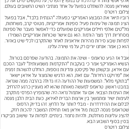
אלפי אנשי צוות זרים הלכודים במפרץ הפרסי, על מוקשים ימיים ועל כך 
שאיראן מנסה להשתלט בפועל על אחד מנתיבי השיט החשובים בעולם.
צילום: רויטרס
רוביו תיאר את המבצע האמריקני כפעולה "הגנתית בלבד", אבל בפועל 
הציג תמונה של עימות פעיל: ספינות אמריקניות, מטוסי קרב, משחתות, 
מל"טים ואלפי חיילים אמריקנים שפועלים כדי לאפשר מעבר של ספינות 
מסחריות דרך מצר הורמוז. הוא גם אישר שכוחות אמריקניים השמידו 
לפחות שבע סירות מהירות איראניות לאחר שהתקרבו לכלי שיט באזור. 
אבל אז הגיע טראמפ - ושינה את התמונה. בהודעה שפרסם בטרות', 
הנשיא האמריקני אמר כי בעקבות "התקדמות משמעותית" לעבר הסכם 
עם איראן, ובקשתן של פקיסטן ומדינות נוספות, הוחלט להשהות זמנית 
את "פרויקט החירות". עם זאת, הוא הדגיש שהמצור על איראן יישאר 
"בתוקף מלא". המשמעות של ההודעה הזו גדולה בהרבה ממה שנראה 
במבט ראשון. טראמפ למעשה מאותת שהוא לא מעוניין כרגע להרחיב 
את העימות הצבאי. אם עד אתמול נראה היה שהמפרץ הפרסי מתקרב 
לעימות ישיר ומתמשך בין ארצות הברית לאיראן, כעת הבית הלבן מנסה 
לבלום את ההידרדרות - מבלי לוותר על הלחץ. זהו בדיוק הדפוס 
שטראמפ מנסה לבנות מול איראן מאז תחילת המשבר: להכות חזק, 
להציג עליונות מוחלטת, ולהיות נחמד. בינתיים. לפחות עד שישוב מב
בסין בסוף השבוע הבא.
צילום: רויטרס