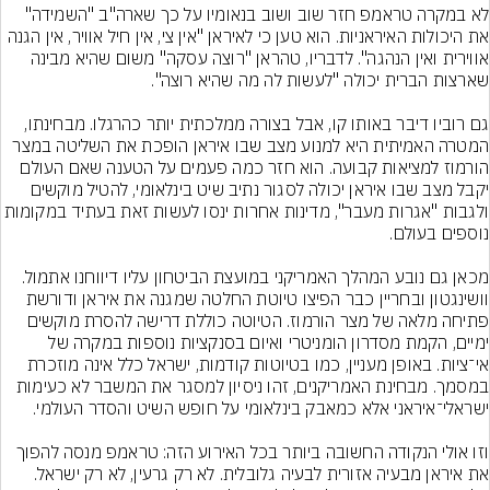
לא במקרה טראמפ חזר שוב ושוב בנאומיו על כך שארה"ב "השמידה" 
את היכולות האיראניות. הוא טען כי לאיראן "אין צי, אין חיל אוויר, אין הגנה 
אווירית ואין הנהגה". לדבריו, טהראן "רוצה עסקה" משום שהיא מבינה 
גם רוביו דיבר באותו קו, אבל בצורה ממלכתית יותר כהרגלו. מבחינתו, 
המטרה האמיתית היא למנוע מצב שבו איראן הופכת את השליטה במצר 
הורמוז למציאות קבועה. הוא חזר כמה פעמים על הטענה שאם העולם 
יקבל מצב שבו איראן יכולה לסגור נתיב שיט בינלאומי, להטיל מוקשים 
ולגבות "אגרות מעבר", מדינות אחרות ינסו לעשות זאת בעתיד
מכאן גם נובע המהלך האמריקני במועצת הביטחון עליו דיווחנו אתמול. 
וושינגטון ובחריין כבר הפיצו טיוטת החלטה שמגנה את איראן ודורשת 
פתיחה מלאה של מצר הורמוז. הטיוטה כוללת דרישה להסרת מוקשים 
ימיים, הקמת מסדרון הומניטרי ואיום בסנקציות נוספות במקרה של 
אי־ציות. באופן מעניין, כמו בטיוטות קודמות, ישראל כלל אינה מוזכרת 
במסמך. מבחינת האמריקנים, זהו ניסיון למסגר את המשבר לא כעימות 
וזו אולי הנקודה החשובה ביותר בכל האירוע הזה: טראמפ מנסה להפוך 
את איראן מבעיה אזורית לבעיה גלובלית. לא רק גרעין, לא רק ישראל. 