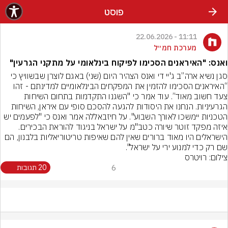
פוסט
11:11 - 22.06.2026
מערכת חמ״ל
ואנס: "האיראנים הסכימו לפיקוח בינלאומי על מתקני הגרעין"
סגן נשיא ארה”ב ג'יי די ואנס הצהיר היום (שני) באגם לוצרן שבשוויץ כי 
“האיראנים הסכימו להזמין את המפקחים הבינלאומיים למדינתם - זהו 
צעד חשוב מאוד”. עוד אמר כי "השגנו התקדמות בתחום השיחות 
הגרעיניות. הנחנו את היסודות להגעה להסכם סופי עם איראן, השיחות 
הטכניות יימשכו לאורך השבוע". על חיזבאללה אמר ואנס כי "לפעמים יש 
איזה מפקד זוטר שיורה כטב"מ על ישראל בניגוד להוראת הבכירים. 
הישראלים היו מאוד ברורים שאין להם שאיפות טריטוריאליות בלבנון, הם 
שם רק כדי למנוע ירי על ישראל".
צילום: רויטרס
6
20 תגובות