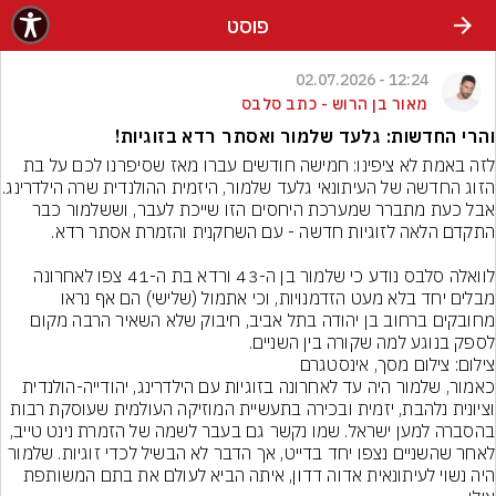
פוסט
12:24 - 02.07.2026
מאור בן הרוש - כתב סלבס
והרי החדשות: גלעד שלמור ואסתר רדא בזוגיות!
לזה באמת לא ציפינו: חמישה חודשים עברו מאז שסיפרנו לכם על בת 
הזוג החדשה של העיתונאי גלעד שלמור,
אבל כעת מתברר שמערכת היחסים הזו שייכת לעבר, וששלמור כבר 
לוואלה סלבס נודע כי שלמור בן ה-43 ורדא בת ה-41 צפו לאחרונה 
מבלים יחד בלא מעט הזדמנויות, וכי אתמול (שלישי) הם אף נראו 
מחובקים ברחוב בן יהודה בתל אביב, חיבוק שלא השאיר הרבה מקום 
לספק בנוגע למה שקורה בין השניים.
צילום: צילום מסך, אינסטגרם
כאמור, שלמור היה עד לאחרונה בזוגיות עם הילדרינג, יהודייה-הולנדית 
וציונית נלהבת, יזמית ובכירה בתעשיית המוזיקה העולמית שעוסקת רבות 
בהסברה למען ישראל. שמו נקשר גם בעבר לשמה של הזמרת נינט טייב, 
לאחר שהשניים נצפו יחד בדייט, אך הדבר לא הבשיל לכדי זוגיות. שלמור 
היה נשוי לעיתונאית אדוה דדון, איתה הביא לעולם את בתם המשותפת 