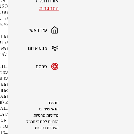
אורח חמ״ל
וואט
התחברות
פיד ראשי
צבע אדום
פרסם
המסר
צילום: rStock
תמיכה
תנאי שימוש
מדיניות פרטיות
הנחיות לכתבי חמ״ל
הצהרת נגישות