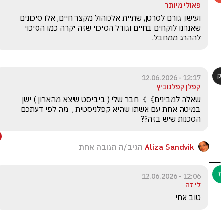
פאולי מיותר
ועישון גורם לסרטן, שתיית אלכוהול מקצר חיים, אלו סיכונים 
שאנחנו לוקחים בחיים וגודל הסיכוי שזה יקרה כמו הסיכוי 
לההרג ממחבל.
12:17 - 12.06.2026
קפלן קפלנוביץ
שאלה למבינים》》חבר שלי ( ביביסט שיצא מהארון ) ישן 
במיטה אחת עם אשתו שהיא קפלניסטית ,  מה לפי דעתכם 
הסכנות שיש בזה??
Aliza Sandvik
הגיב/ה תגובה אחת
12:06 - 12.06.2026
לי זה
טוב אחי