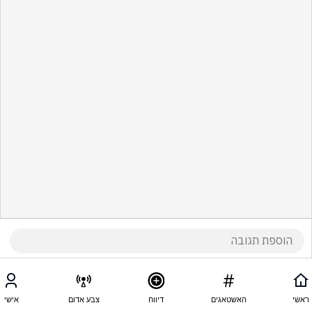
ראשי
האשטאגים
דיווח
צבע אדום
אישי