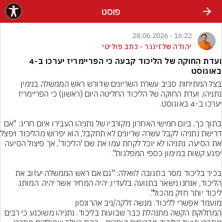
פוסט
16:22 - 28.06.2026
יהודה שלזינגר - כתב פוליטי
ועדת החוקה של הליכוד קבעה כי הפריימריז יערכו ב-4
באוגוסט
בצל המתיחות סביב עשרת השריונים שדורש ראש הממשלה בנימין 
נתניהו, ועדת החוקה של הליכוד החליטה היום (ראשון) כי הפריימריז 
בתוך כך, ביום חמישי האחרון מקורביו של נתניהו העבירו איום חריג: "אם 
דרישת נתניהו לקבל ע
את הסיעה. נתניהו לא יוכל לקחת עמו את שם 'הליכוד', אך פיצול הסיעה 
בכיר בליכוד מסר בתגובה לוואלה: "גם אם ראש הממשלה יעזוב את 
הליכוד, אנחנו נישאר בתנועה בלעדיו, יהיה המחיר אשר יהיה. המותג 
ליכוד יותר חזק מהכול".
מועמד אפשרי לליכוד. מנשה זלקה/ניב אהרונסון
המחלוקת הקשה מתנהלת כבר שבועות בליכוד. נתניהו משוכנע כי רבים 