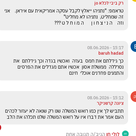
רק ביבי לכלא jo
טראמפ: "נתניהו ייאלץ לקבל עסקה אמריקאית עם איראן.    אני 
וזה    ה נ י צ ח ו ן      ה מ ו ח ל ט ???
15:17 - 08.06.2026
baruh hadad
כך גידלתם את חמס  בעזה  ואכשיו בגדה וכך גידלתם  את 
נסרללה  ממשלת אסון  אכשיו אתם מגדלים את הפרסים 
והתמנים פחדנים אוכלי  חינם
15:12 - 08.06.2026
ציונה קרשניקר
תתביש לך אין כמו רואש המשלה שנו רק שנאה לא יעזור לכהים 
העם אמר את דברו איו על רואש המשלה שלנו תכלהו את הלב
לולי חן
הגיב/ה תגובה אחת