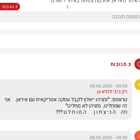
 שיגור מאיראן, אזעקות צפויות באיזור ירושלים
3
3 תגובות
3 תגובות
04:50 - 08.06.2026
רק ביבי לכלא jo
טראמפ: "נתניהו ייאלץ לקבל עסקה אמריקאית עם איראן.    אני 
וזה    ה נ י צ ח ו ן      ה מ ו ח ל ט ???
04:40 - 08.06.2026