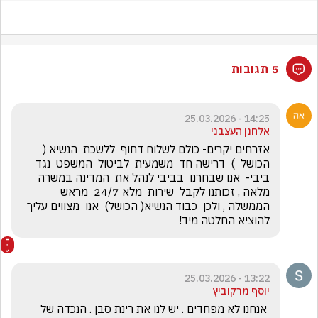
5 תגובות
14:25 - 25.03.2026
אלחנן העצבני
אזרחים יקרים- כולם לשלוח דחוף  ללשכת  הנשיא (  
הכושל  )  דרישה חד  משמעית  לביטול  המשפט  נגד 
ביבי-  אנו שבחרנו  בביבי לנהל את  המדינה במשרה  
מלאה , זכותנו לקבל  שירות  מלא 24/7  מראש 
הממשלה , ולכן  כבוד הנשיא( הכושל)  אנו  מצווים עליך  
להוציא החלטה מיד!
13:22 - 25.03.2026
יוסף מרקוביץ
 אנחנו לא מפחדים . יש לנו את רינת סבן . הנכדה של 