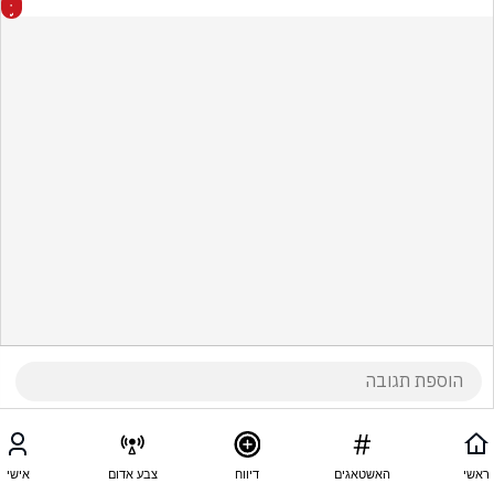
ראשי
האשטאגים
דיווח
צבע אדום
אישי