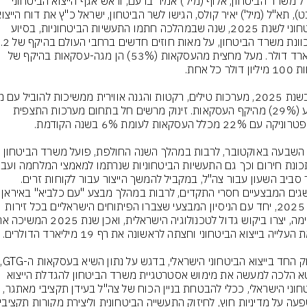
מנכ"ל משרד הביטחון, אלוף (מיל') אמיר ברעם, וראש אגף הייצוא הביטחוני 
הביטחוני לשנת 2025, שנה שבמהלכה חתמו התעשיות הביטחוניות, בסיוע 
מיליארד דולר. מעל מחצית מהעסקאות (53%) הן מגה-עסקאות בהיקף של 
לרבע (29%) מהיקף העסקאות. זינוק מרשים חל בתחום מערכות התצפית 
מאז השבעה באוקטובר, לרבות במהלך השנה החולפת, פועל משרד הביטחון 
לייצר סביב השעון עבור צה"ל, במקביל להמשך הייצור עבור לקוחות זרים. 
ההישגים המבצעיים חסרי התקדים, לרבו
ביוני 2025, יחד עם הניסיון המבצעי שצברו הפיתוחים הישראליים בכל זירות 
הזינוק 
מבטא הלכה למעשה את מימוש אסטרטגיית משרד הביטחון להגדלת הייצוא 
הביטחוני הישראלי, ככלי להבטחת בניין הכוח של צה"ל בעידן תקציבי מאתגר, 