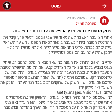
פוסט
12:01 - 29.05.2026
מערכת חמ״ל
זינוק מטאורי: דניאל פרץ הכפיל את ערכו בתוך חצי שנה
אחרי חצי עונה ראשונה קשה מאוד של 2025/26, דניאל פרץ קיבל את 
ההחלטה הטובה ביותר כשעבר בינואר לסאות'המפטון. השוער הישראלי 
גילה יכולת גבוהה, סחט מחמאות מקיר לקיר ואילולא פרשת הריגול - 
פרץ בן ה-25 התחיל את העונה כמושאל מבאיירן מינכן להמבורג, שיחק 
מעט בגביע בלבד וב
המעבר לאנגליה. וכמה המעבר הזה היה מוצלח? בעדכון התקופתי של 
טרנספרמרקט שפורסם אתמול (חמישי) האתר הנחשב והסופר פופולרי 
פרסם את עדכון שווי השו
השוער ל-4 מיליון יורו.
צילום: GettyImages, Visionhaus
למי שפספס, כך זה נראה לפני כן: בעדכון הראשון של טרנספרמרקט 
אחרי שפרץ נמכר ממכבי תל אביב לבאיירן מינכן, הוא הוערך ב-5 מיליון 
יורו. אבל דקות ארוכות על הספסל הורידו את הערך בהדרגה ובדצמבר 