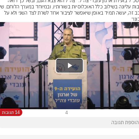
הרמטכ"ל בועידת ארגון עובדי צה״ל: "צה"ל הוא צבא העם, ובשל כך רואה 
מורכב זה, יעשה תמיד באופן שיאפשר לציבור אחד לשרת לצד השני ולא על 
נו״
Play
Video
4
14 תגובות