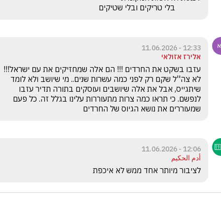
             בלי טריקים ובלי שטיקים
12:33 - 11.06.2026
אלירז אזולאי
עזבו בשקט את החרדים !!! הם אלה שמחזיקים את עם ישראל!!! 
לא צה''ל שקם רק לפני כמה עשרות שנים.. מי שיושב ולא לומד 
שיתגייס, אבל את אלה שיושבים ועוסקים בתורה תדיר עזבו 
לנפשם. כי תראו כמה צרות מתעוררות עלינו בגלל זה. כל פעם 
שמעוררים את נושא הגיוס של החרדים
12:06 - 11.06.2026
أدم الحكيم
לציבור מיותר אחד ממש לא איכפת