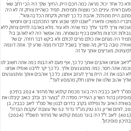
ולא כל אחד יכול, מראה כמה חכם היית, החיוך שלך היה הכי רחב שאי 
פעם ראיתי, עיניים הכי נוצצות ותמימות, תמיד כשהיית צוחק זה לא היה 
סתם, היית מתגלגל, אהבת כל כך לצחוק ולקחת הכל בהומור".
חבריו המשיכו ותיארו: "ישבנו לפני שבוע וחצי התכתבנו ביום וחמישי 
ועכשיו צריך לדבר עליך כמי שהיה ולא עוד. מלא באהבה 
גבולות זכרונות מלאים בכיף ובשמחה. מה אפשר היה לא לאהוב בו? 
תמיד היה מנחם את כולם מרים לכולם ולא ביקש דבר חזרה. ים של 
אווירה טובה בדיוק מה שצריך בשביל לברוח ממה שרע לך. אתה דוגמה 
"ליאב אנחנו אוהבים אותך כל כך, אף פעם ל
וכמה אתה חסר, כמה מתגעגעים אליך. כל כך יקר לליבנו ואפילו אנחנו 
לא הבנו את זה. היית צריך לעזוב אותנו, כל כך אוהבים אותך ומתגעגעים 
סמ"ר ליאב כבביה היה בוגר מכמת קולנוע של מחזור 2024 בתיכון 
מוסינזון בהוד השרון. העירייה ספדה לו: "בצער רב ובלב כואב קיבלנו את 
בשורת האיוב על נפילתו בקרב בדרום לבנון של סמ"ר ליאב כבביה, בן 
20, לוחם שריון, נהג טנק מג"ד גדוד 52 של עוצבת 'עקבות הברזל' 
(401). ליאב ז"ל היה בוגר מגמת קולנוע של מחזור תשפ"ד (2024) 