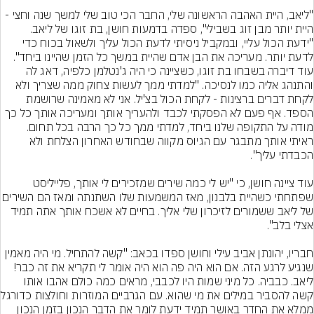
"ליאב, היית האהבה הראשונה שלי, החבר הכי טוב שלי למשך שנה וחצי - 
היית יותר מבן זוג בשבילי", ספדה בדמעות חושן, בת זוגו של ליאב. 
"ידעת הכול עליי, ובמקביל ניסיתי לדעת הכול עליך ולשאול בכוח כדי 
לדעת יותר. מעריכה את הבן אדם שהיית במשך כל הזמן שהיינו ביחד".
עוד דיברה בשבחו בת זוגו, כשציינה כי היה ג'נטלמן כלפיה, דאג לה 
והתנהג אליה כמו לנסיכה. "למדתי ממך לעשות צחוק ממה שצריך ולא 
לקחת דברים ברצינות - לקחת הכול בצ'יל. אני לא מאמינה שרושמת 
הספד. אף פעם לא הפסקתי לכבד ולהעריך אותך ומעריכה אותך כל כך 
מודה על התקופה שלנו ביחד, למדתי ממך כל כך הרבה בכל תחום. 
ראיתי אותך מתבגר עם הגיוס מקווה שבחודש האחרון הצלחת ולא 
עוד ציינה חושן, כי "יש לי כמה שירים שמזכירים לי אותך, פלייליסט 
שפתחתי כשהיית בלבנון, מאז המשמעות שלו השתנתה ו
של ליאב ששמורים לזיכרון שלי אליך. בחיים לא אשכח אותך אתה תמיד 
חבריו, יהונתן אביב עילי וחושן ספדו בכאב: "קשה להתחיל. מי היה מאמין 
שנגיע לרגע הזה. אם הוא היה פה הוא היה אומר לי תקריא את זה כבר! 
ליאב. כבביה. כל מיני שמות היו לכבבי, מראים כמה כולם אהבו אותו 
קשה להסביר במילים את מ
ממלא את החדר באושר תמיד ידעת לומר את הדבר הנכון בזמן הנכון 