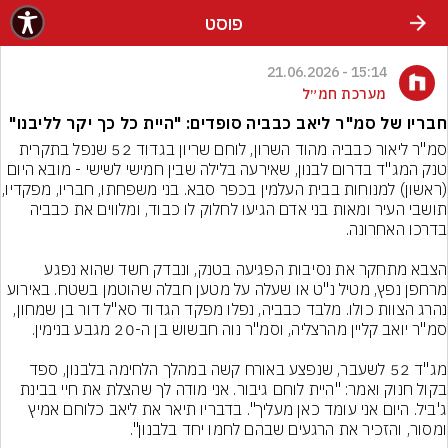
פוסט
15:14 - 21.06.2026
מערכת חמ״ל
חבריו של סמ"ר ליאב כבביה סופדים: "היית כל כך יקר לליבנו"
סמ"ר ליאור כבביה מהוד השרון, לוחם שריון בגדוד 52 שנפל בתקרית 
טנק המג"ד בדרום לבנון, שאירעה בלילה שבין חמישי לשישי - מובא היום 
(ראשון) למנוחות בבית העלמין בכפר ס
תושבי העיר ומאות בני אדם הגיעו לחלוק לו כבוד, ומלווים את כבביה 
הצבא מתחקר את נסיבות הפגיעה בטנק, ונבדק חשד שהוא נפגע 
מרחפן נפץ, מטיל נ"ט או שעלה על מטען חבלה שהוטמן בשטח. באירוע 
נהרג הצוות כולו. מלבד כבביה, נפלו מפקד הגדוד סא"ל דור בן שמחון, 
מג"ד 52 לשעבר, שנפצע באורח קשה במהלך הלחימה בלבנון, ספד 
בקול חנוק ואמר: "היית לוחם גיבור. אני מודה לך שהצלת את חיי בבינת 
ג'ביל. היום אני עומד כאן מעליך". בדבריו תיאר את ליאב כלוחם אמיץ 