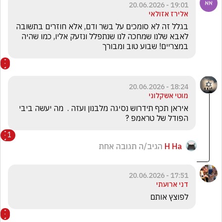
19:01 - 20.06.2026
אלירז אזולאי
בגלל זה לא סומכים על בשר ודם, אלא חוזרים בתשובה 
לאבא שלנו שמחכה לנו שנתפלל ונזעק אליו, כמו שהיה 
במצריים! שבוע טוב ומבורך 
18:24 - 20.06.2026
מוטי אשקלוני
איראן תכף תידרוש נסיגה מלבנון ועזה .  מה יעשה ביבי 
הפודל של טראמפ ? 
1
H Ha
הגיב/ה תגובה אחת
17:51 - 20.06.2026
דני ארועתי
לפוצץ אותם