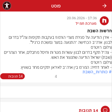
פוסט
17:36 - 20.06.2026
מערכת חמ״ל
חדשות השבת
- אירן הודיעה על סגירת מצרי הורמוז בעקבות תקיפות צה"ל בדרום 
לבנון. ארה״ב הכחישה ״התנועה במצר נמשכת כרגיל".
צילום: רויטרס
- צה״ל תקף בדרום לבנון עשרות מטרות וחיסל מחבלים, אחר הצהריים 
(שבת) ישראל הודיעה שתנצור את האש.
צילום: רויטרס
- לאחר דחייה: המו״מ בין ארה״ב לאיראן יתקיים מחר בשוויץ.
# כותרות_השבת
4
14 תגובות
14 תגובות