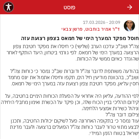
פוסט
20:09 - 17.03.2026
ד"ר אמיר בוחבוט, פרשן צבאי
חוסל מפקד המערך הימי של חמאס בצפון רצועת עזה
צה"ל ושב"כ עדכנו הערב (שלישי) כי חיסלו את מפקד חטיבת צפון 
הרצועה במערך הימי של חמאס. לפי גורמי ביטחון, היעד הותקף לאחר 
בהודעה משותפת לדובר צה"ל ודוברות שב"כ נמסר כי כוחות צה"ל 
ושב"כ, בהכוונת מודיעין חיל הים, תקפו וחיסלו אתמול את יונס מחמד 
לפי ההודעה, עליאן היה אחראי על הפעלת הכוחות הימיים בחטיבה, על 
קידום תהליכי בניין הכוח שלה, וכן פיקד על הכשר
וניהול כשירות אמצעי הלחימה.
צילום: דובר צה"ל
עוד נמסר כי בתקופה האחרונה פעל לשיקום יכולות החטיבה, ותכנן 
לבצע מתווי טרור לעבר כוחות צה"ל הפועלים ברצועה ולעבר מדינת 