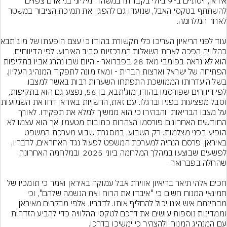
איראן, ויסתיים ב-9 ביולי בקבורתו במשהד. מיליוני בני אדם צפויים 
להשתתף בטקסי האבל, שנועדו גם להפגין את תמיכת הציבור במשטר 
עוד לפני הריאיון
בהלוויה הפכה לאחת השאלות המרכזיות סביב האירוע. לפי הדיווחים, 
הוא לא נראה בפומבי מאז 28 בפברואר - היום שבו נהרג אביו בתקיפות 
הפתיחה של ישראל וארצות הברית - ומאז מונה לתפקיד המנהיג העליון. 
בשל היעדרותו הממושכת התפתחו השערות רבות באשר למצבו.
לפי דיווחים שפורסמו בהודו, מוג'תבא, בן 56, נפצע גם הוא בתקיפות, 
וסבל מפציעות בפניו וברגלו. עם זאת,
על מצבו הבריאותי והבהירו כי הוא ממשיך למלא את תפקידו. לאורך 
החודשים האחרונים פורסמו הצהרות כתובות מטעמו, אך הוא עצמו לא 
הופיע בפני מצלמות. רק השבוע, במסגרת שבוע מערכת המשפט 
באיראן, פרסם הנחיה למערכת המשפט לפעול נגד האחראים, לדבריו, 
לפשעים שבוצעו במהלך המלחמה ביוני 2025 ובמלחמה האחרונה 
חכים אלהי תיאר בריאיון אווירת אבל עמוקה באיראן ואמר כי תומכיו של 
חמינאי המנוח חשים כי "איבדו את הרוח ואת הנשמה שלהם", וכי 
מבחינתם איש אינו יכול להחליף אותו. לדבריו, אלפי מבקרים מאיראן 
וממדינות נוספות עושים את דרכם לטקסי ההלוויה כדי להביע הזדהות 