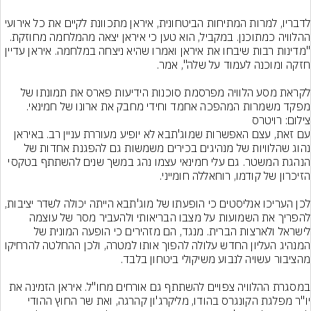
לדבריו, למרות המתיחות הביטחונית, איראן מתכוונת לקיים את כל אירועי 
ההלוויה כמתוכנן. במקביל, הוא טען כי איראן יצאה מהמלחמה מחוזקת. 
"מדינות רבות שיבחו את איראן ואמרו שהיא ניצחה במלחמה. איראן עדיין 
לקראת מסע הלוויה מפרסמת סוכנות הידיעות פארס את תמונתו של 
מפקד משמרות המהפכה אחמד וחידי מחבק את ארונו של חמינאי.
צילום: רויטרס
עם זאת, עצם האפשרות שמוג'תבא לא יופיע מעוררת עניין רב. באיראן 
נהוג שהלוויות של מנהיגים בכירים משמשות גם להפגנת אחדות של 
הנהגת המשטר. גם עלי חמינאי עצמו נהג במשך שנים להשתתף בטקסי 
לכן העריכו אנליסטים כי הופעתו של מוג'תבא הייתה יכולה לשדר יציבות, 
להפריך את השמועות על מצבו הבריאותי ולהעביר מסר של עוצמה 
לישראל ולארצות הברית. מנגד, הם מזהירים כי הופעה המונית של 
המנהיג העליון החדש עלולה להפוך אותו למטרה, ולכן ההחלטה להרחיקו 
במסגרת ההלוויה צפויים להשתתף גם אורחים מחו"ל. איראן הזמינה את 
יו"ר מפלגת הקונגרס בהודו, מליקרג'ון קהרגה, ואת שר החוץ ההודי 