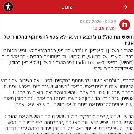
פוסט
05:39 - 03.07.2026
עמית אביטן
חושש מחיסול? מוג'תבא חמינאי לא צפוי להשתתף בהלוויה של
אביו
המנהיג העליון של איראן, מוג'תבא חמינאי, ככל הנראה לא יופיע בפומבי 
בהלוויית אביו, עלי חמינאי, בשל חששות ביטחוניים כבדים - כך אמר היום 
(חמישי) בריאיון ל-India Today נציג המנהיג העליון של איראן בהודו, 
לדבריו, מוג'תבא מעוניין להשתתף בטקסים ולפגוש את הציבור, אך גורמי 
הביטחון אינם מוכנים לאפשר זאת. "בשבוע שעבר הייתי באיראן ופגשתי 
חברים שפגשו אותו. הם אמרו שהוא רוצה לצאת, הוא רוצה לפגוש 
אנשים, אבל גורמי הביטחון לא מאפשרים לו. הם אמרו: 'זה מסוכן מאוד 
הריאיון שם קץ, לפחות חלקית, לגל השמועות סביב השאלה אם המנהיג 
העליון החדש יופיע לראשונה מאז פרוץ המלחמה. לפי הדיווחים, מסע 
ההלוויה של עלי חמינאי יחל ב-4 ביולי בטהרן, יעבור בכמה ערים ברחבי 