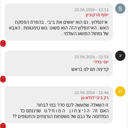
12:11 - 23.06.2026
יוסף מרקוביץ
 איזנפלוץ . גם הוא יאשים את ביבי . בהפרת הפסקת 
האש . האיזנפלוץ הזה הוא פשוט  גוש טימטומת . האבא 
של נפתול הפושע העולמי .
11:54 - 23.06.2026
יוסי בללי
קדימה תנו לנו בראש 
11:46 - 23.06.2026
רק ביבי לכלא jo
האם  זה   ה נ י צ ח ו ן    ה מ ו ח ל ט   שניגנתם כל 
המלחמה על גבם של משפחות הנרצחים והחטופים ??