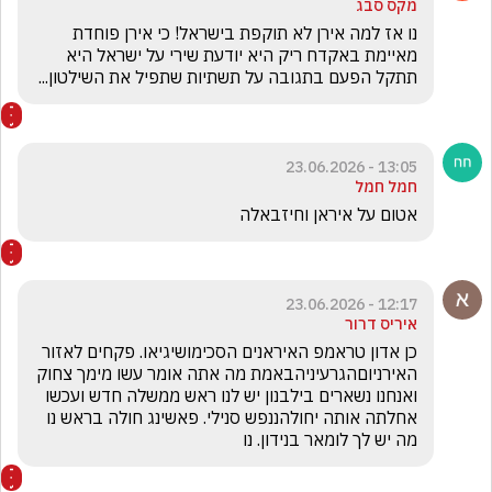
מקס סבג
נו אז למה אירן לא תוקפת בישראל! כי אירן פוחדת 
מאיימת באקדח ריק היא יודעת שירי על ישראל היא 
תתקל הפעם בתגובה על תשתיות שתפיל את השילטון...
13:05 - 23.06.2026
חמל חמל
אטום על איראן וחיזבאלה
12:17 - 23.06.2026
איריס דרור
כן אדון טראמפ האיראנים הסכימושיגיאו. פקחים לאזור 
האירניוםהגרעיניהבאמת מה אתה אומר עשו מימך צחוק   
ואנחנו נשארים בילבנון יש לנו ראש ממשלה חדש ועכשו 
אחלתה אותה יחולהננפש סנילי. פאשינג חולה בראש נו   
מה יש לך לומאר בנידון. נו