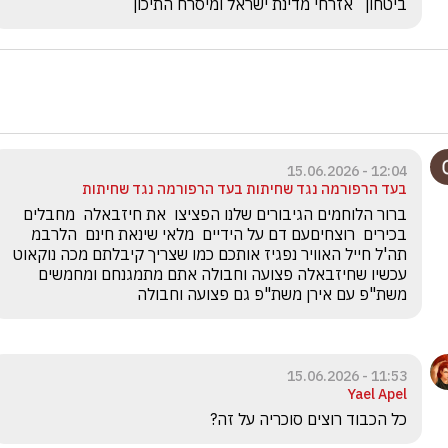
ביטחון   אזרחי מדינת ישראל ומיסרח התיכון 
12:04 - 15.06.2026
בעד הרפורמה נגד שחיתות בעד הרפורמה נגד שחיתות
ברור הלוחמים הגיבורים שלנו הפציצו  את חיזבאלה  מחבלים 
בכירים  רוצחיםעם דם על הידיים  מלאי שינאת חינם  הלרבמ 
תה'ל חייל האוויר נפגיז אותכם כמו שצריך קיבלתם מכה נוקאוט 
עכשיו שחיזבאלה פצועה וחבולה אתם מתמגנחם ומחמשים  
משת"פ עם אירן משת"פ גם פצועה וחבולה  
11:53 - 15.06.2026
Yael Apel
כל הכבוד רוצים סוכריה על זה?