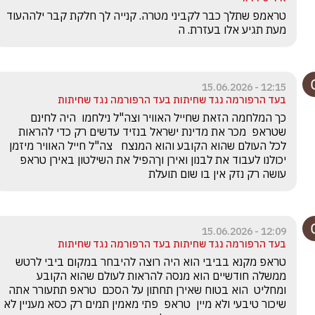
טראמפ שתלך כבר לקביני מטרה. קנייה לך חלקת קבר ילההעוד 
מעת תגיע אלו בעזרת. ה
12:15 - 15.06.2026
בעד הרפורמה נגד שחיתות בעד הרפורמה נגד שחיתות
כך המלחמה הזאת שחייל האוויר וצה"ל נילחמו  היה לחינם 
שטראפ  מכר את מדינת ישראל בנזיד עדשים רק כדי להראות 
לכל העולם שהוא הקובע והוא המנצח   צה"ל חייל האוויר מיזמן 
יכולנו לעבוד את לבנון ואירן וךהפיל את השילטון באירן טראפ 
עושה רק נזק אין בו שום תועלת 
12:09 - 15.06.2026
בעד הרפורמה נגד שחיתות בעד הרפורמה נגד שחיתות
טראפ מקנא בביבי הוא היה רוצה להיבחר במקום ביבי לרטש 
ממשלה חודשיים הוא מנסה להראות לעולם שהוא הקובע 
ומחליט  הוא בטוח שאירן תחתון על הסכם  טראפ תתעורר אתה 
שיכור טיבעי ולא מיין  טראפ  פתי מאמין תמים רק כסא מעניין לא 