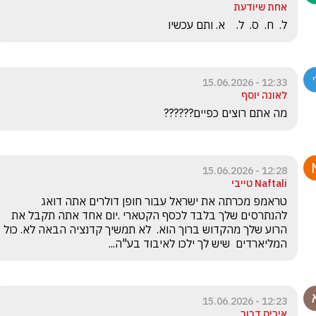
אחת שיודעת
ל.  ח.  ס.  ל.    א. ותם עכשיו
12:33 - 15.06.2026
לאונה יוסף
מה אתם רוצים כפיים??????
12:28 - 15.06.2026
Naftali טייבי
טראמפ מכרתה את ישראל עבור חופן דולרים אתה דואג 
להנתרסים שלך בלבד לכסף הקטארי .יום אחד אתה תקבל את 
הרוע שלך מהקדוש ברוך הוא.  לא תמשיך קדנציה הבאה לא. כול 
המליארדים  שיש לך ילכו לאיבוד בע"ה...
12:23 - 15.06.2026
איריס דרור