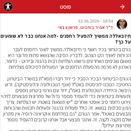
פוסט
18:54 - 11.06.2026
ד"ר אמיר בוחבוט, פרשן צבאי
חיזבאללה ממשיך להפעיל רחפנים -למה אנחנו כבר לא שומעים
על כך?
גורם ביטחוני בכיר חשף כי חיזבאללה ממשיך לשגר רחפנים לעבר 
הכוחות לאורך הקו הצהוב. לדבריו, הסיבה שהנושא פחות מדובר היא 
משום שבימים האחרונים נרשמו הצלחות רבות בהגנה וביירוט - כלומר, 
הגורם הביטחוני הבכיר הסביר כי יחד חברו מפא"ת במשרד הביטחון, 
החטיבה הטכנו-לוגיסטית באט"ל (אגף הטכנולוגיה והלוגיסטיקה), זרוע 
היבשה והיחידה הטכנולוגית באמ"ן, יחד עם גורמי ביטחון נוספים 
ותעשיות ביטחוניות כדי להעמיד מספר גדול של פתרונות 
ויירוט רחפני סיב אופטי ואחרים. "יש תוצאות בשטח. יש הצלחות. צריך 
המון סבלנות בנושא. זה כולל פעולות בהגנה ופעולות חכמות שהכוחות 
מבצעים בשטח", אמר הגורם, "גם במלחמת אוקראינה-רוסיה אין פתרון 
שלם מקצה לקצה. זה אתגר מבצעי אבל אנחנו קרובים להעמיד מספר 
פתרונות יעילים".
