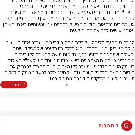
הגורם הוסיף כי לצד התהליך הטכנולוגי שלא מפסיק לבחון מערכות 
חדשות, פטנטים והצעות של גורמים אזרחיים לזיהוי ויירוט רחפנים, 
"בצה"ל מבינים שדרכי הפעולה שלו בשטח חשובות לא פחות מיירוט". 
לדבריו, תנועה, אש מגוונת, עבודה עם גורמי מודיעין שונים, סגירת מעגלי 
אש מהירים נגד אותן חוליות מפעילי רחפנים - משמעותיים באותו האופן. 
הגורם סיפר על תקיפה של דירת מסתור בביירות שגררה אחריה שיגור 
טילים מאיראן ותימן. לדבריו, היא כללה גם תקיפה של מפקדי שטח 
עוד נודע, כי בימים האחרונים ביצעו כוחות מיוחדים של צה"ל פעולות 
בעומק השטח הלבנוני - מעבר לקו הצהוב, בין היתר כדי להרחיק את 
חוליות מפעילי הרחפנים וניסיונות של חיזבאללה להעביר ממקום למקום 
משגרי טילי נ"ט מתקדמים ביניהם מסוג קורנט.
6
7 תגובות
7 תגובות