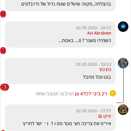
בהצלחה, מקווה שיעלים שטח גדול של חיזבלונים
18:17 - 02.05.2026
Avi Abraham
השמידו משגר ? נו.... באמת....
18:13 - 02.05.2026
EO EO
בנט נוכל מחבל
1
רק ביבי לכלא jo
הגיב/ה תגובה אחת
17:57 - 02.05.2026
מיקו 🦺
איריס את צריכה חצי מטר מס ו ד  נ י  ישר לחריץ