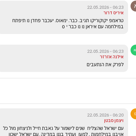
06:23 - 22.05.2026
איריס דרור
טראמפ יקוקוריקו תגיב. כבר. ימאוס. יעכבר פחדן נו תיפתח 
במילחמה עם איראן נו נו כבר י 0
06:23 - 22.05.2026
אילנה אזרזר
לפרק את הנתעבים
06:20 - 22.05.2026
ויצמן סבטן
עם ישראל שהצליח  שנים לישמור על גאבת חייל ולניצחון מול כל 
אויבנו במילחמות . למען  ועתיד בננו במדינה .עם ישראל ישכון 