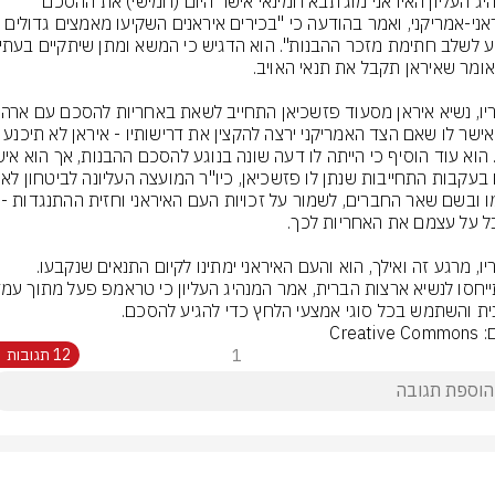
המנהיג העליון האיראני מוג'תבא חמינאי אישר היום (חמישי) את ההסכם 
ואף אישר לו שאם הצד האמריקני ירצה להקצין את דרישותיו -
בשמו ובשם שאר
לדבריו, מרגע זה ואילך, הוא והעם האיראני ימתינו לקיום התנאים שנקבעו. 
ית והשתמש בכל סוגי אמצעי הלחץ כדי להגיע להסכם.
Creative
1
12 תגובות