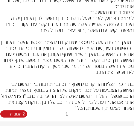
שלא יוכל לקבל את המכשיר עד שישלל קשר בינו לבין ההצתה, ושלחו 
אותו לדרכו.
צילום: דוברות המשטרה
למחרת האירוע, ולאחר שעלה חשד כי בין הנאשם לבין הקורבן ישנה 
היכרות עקיפה - שעניינה אישה שהייתה בעבר בקשר עם הקורבן וכיום 
במהלך החקירה עלה כי מספר ימים קודם להצתה נפג
בכספומט בעיר, שם הכירו לראשונה בשיחת חולין והבינו כי הם מכירים 
את אותה האישה. במהלך השיחה שיתף הקורבן את עברו המשותף עם 
האישה ודרך סיום הקשר והזהיר את הנאשם מפניה. הנאשם שיתף לאחר 
מכן את האישה בנוסח השיחה, מה שבהמשך החקירה התברר כרקע 
בתוך כך, הצליחו החוקרים לחשוף התכתבויות רבות בין הנאשם לבין 
האישה, המצביעות על תכנון מוקדם של ההצתה. בנוסף, נמצאה תמונת 
הרכב שנשלחה על ידי הנאשם לאישה לצד הודעה בה כתב "רציתי לשא
אותך אם את יודעת להגיד לי אם זה הרכב של הבן ז. חקרתי קצת את 
האזור, מצלמות, השכונות, הכל."
1
2 תגובות