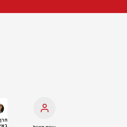
חרף
באיר