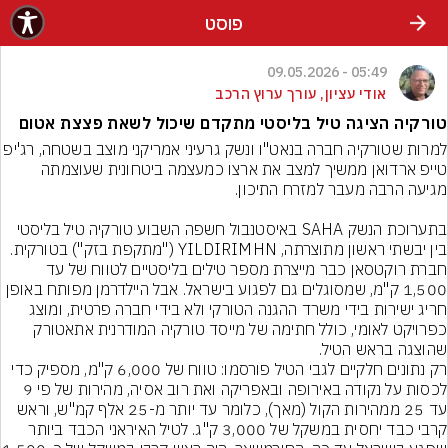
פוסט
05:49 - 09.05.2026
אודי עציון, עורך ערוץ הרכב
טורקיה הציגה טיל בליסטי מתקדם שיכול לשאת פצצת אטום
למרות שטורקיה חברה בנאט"ו ונשק גרעיני אמריקני מוצב ב
טייפ ארדואן ממשיך למצב את ארצו כמעצמה ביטחונית שעוצמתה 
בתערוכת הנשק SAHA באיסטנבול חשפה השבוע טורקיה טיל בליסטי 
בין יבשתי ראשון מתוצרתה, YILDIRIMHN ("מתקפת בזק") בטורקית. 
חברת רוקטסאן כבר מייצרת מספר טילים בליסטיים לטווח של עד 
1,500 ק"מ, שמסוגלים גם לפגוע בישראל. אבל היילדרמן מפותח באופן 
חריג ישירות בידי משרד ההגנה הטורקי ולא בידי חברה פרטית, ומוצג 
כפרויקט לאומי, כולל חתימה של מייסד טורקיה המודרנית אתאטורק 
שהוצגה בראש הטיל.
רק נתונים חלקיים לגבי הטיל פורסמו: טווח של 6,000 ק"מ, מספיק כדי 
לכסות על נקודה באירופה ובאפריקה ואת רוב אסיה, מהירות של פי 9 
עד 25 ממהירות הקול (מאך), כלומר עד יותר מ-25 אלף קמ"ש, וראש 
קרבי כבד יחסית במשקל של 3,000 ק"ג. לטיל האיראני הכבד ביותר 