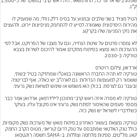
שפגע בישראל עד כה, החורמשאר, היה ר
הטיל מצויד בשני שלבים ובמנוע על בסיס דלק נוזלי, מה שמעניק לו 
מהירות היפרסונית שאמורה לסייע לו להתחמק מניסיונות יירוט, ולהעצים 
לא נמסרו פרטים על שיטת הנחייה, וגם על מצבו של הפרויקט, אבל לפי 
ההערכות הוא נמצא בפיתוח מתקדם ואמור להיכנס לשירות בצבא 
ארדואן, צילום: רויטרס
טורקיה לא תהיה החברה הראשונה בנאט"ו שמחזיקה בטיל יבשתי, 
ששמור רק למעצמות הגדולות: גם לארה"ב יש כאלה, ואף לבריטניה 
טורקיה לא מסרה איזה ראש קרבי מתוכנן ליילידרמאן, ארדואן אמר כבר 
מספר פעמים שהאיסור לפתח נשק גרעיני אינו מקובל עליו, בעיקר 
טורקיה נמצאת בעשור האחרון בפיתוח מואץ של מערכות נשק מקומיות, 
כולל טנק האלטאי שמתבסס על טנק דרום קוריאני, מטוס הקרב החמק 
קאן, מל"טים, ספינות מלחמה וצוללות. ב-SAHA חשפה רוקטסאן 