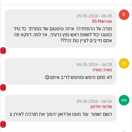
06:35 - 09.05.2026
Eli Marcus
תודה על ההפחדה!  איזה טימטום של כותרת!  כל טיל 
כמעט יכול לשאת ראש נפץ גרעיני,  אז למה דווקא פה 
אתם חייבים לציין טת זה??? 
06:28 - 09.05.2026
מאיה מאיה
לא סתם חיפש ומחפש לריב איתנו😌
06:16 - 09.05.2026
שלומי סלחון
השם ישמור  עוד מעט ארדואן יהפוך את תורכיה לאירן 2