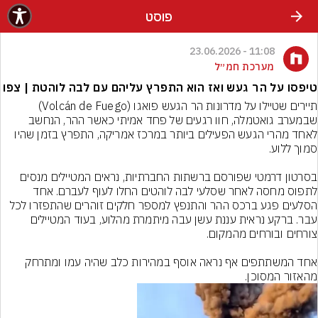
פוסט
11:08 - 23.06.2026
מערכת חמ״ל
טיפסו על הר געש ואז הוא התפרץ עליהם עם לבה לוהטת | צפו
תיירים שטיילו על מדרונות הר הגעש פואגו (Volcán de Fuego) 
שבמערב גואטמלה, חוו רגעים של פחד אמיתי כאשר ההר, הנחשב 
לאחד מהרי הגעש הפעילים ביותר במרכז אמריקה, התפרץ בזמן שהיו 
בסרטון דרמטי שפורסם ברשתות החברתיות, נראים המטיילים מנסים 
לתפוס מחסה לאחר שסלעי לבה לוהטים החלו לעוף לעברם. אחד 
הסלעים פגע ברכס ההר והתנפץ למספר חלקים זוהרים שהתפזרו לכל 
עבר. ברקע נראית עננת עשן עבה מיתמרת מהלוע, בעוד המטיילים 
אחד המשתתפים אף נראה אוסף במהירות כלב שהיה עמו ומתרחק 
מהאזור המסוכן.