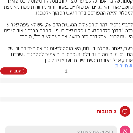
קטנות של גז ואפר כל 15 עד 20 דקות. מסלול הטיפוס לרכס פואגו 
נחשב לאחד האתגרים הפופולריים באזור, והוא מהווה תוספת מאומצת 
לדברי גרסיה, למרות הפעילות הגעשית הקבועה, איש לא ציפה לאירוע 
כזה. "בדרך כלל הסלעים נופלים לצד השני של ההר. הרבה מאוד תיירים 
כעת, לאחר שנחלצו בשלום, היא מנסה לראות גם את הצד החיובי של 
החוויה: "זו הייתה חוויה בלתי נשכחת. היום אני יכולה להגיד ששרדנו 
אותה, אבל באותם רגעים היינו מבועתים לחלוטין".
# תיירות
1
3 תגובות
3 תגובות
12:40 - 23.06.2026