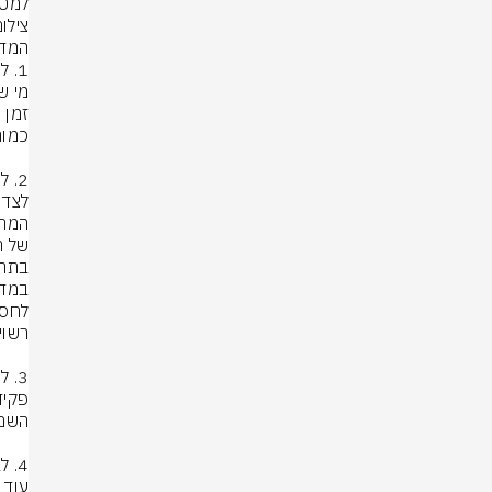
למטו
צילום: rStock