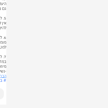
מיוז
-נשי
הברי
# בר