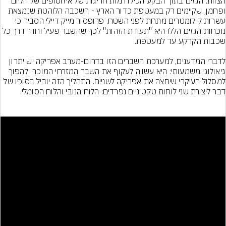
הצוות: הגזים בתוך הבקע הכילו רמות חריגות של איזוטופים של הליום 
ופחמן, שקיימים רק במעטפת כדור הארץ - השכבה הלוהטת שנמצאת 
עשרות קילומטרים מתחת לפני השטח. פרופסור מייק דיילי הסביר כי 
נוכחות הגזים הללו היא "תעודת הזהות" לכך שהשבר פעיל וחדר דרך כל 
לדברי המדענים, למערכת השברים הזו בדרום-מערב אפריקה יש יתרון 
גיאולוגי משמעותי: היא עשויה לעקוף את השבר המזרחי המוכר ולהפוך 
למסלול העיקרי שיחצה את אפריקה לשניים. התהליך הזה יוביל בסופו של 