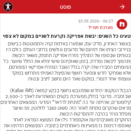
פוסט
06:17 - 15.05.2026
מערכת חמ״ל
טעינו כל השנים: יבשת אפריקה נקרעת לשניים במקום לא צפוי
בעשור האחרון, סדקי ענק שנפערו באדמת קניה והתמוטטות כבישים 
בניירובי הציתו את דמיונם של מדענים וגולשים ברחבי העולם. כולם היו 
בטוחים שבסופו של התהליך מזרח אפריקה תתנתק משאר היבשת 
ותהפוך ליבשת נפרדת, בזמן שאוקיינוס שישי ימלא את החלל שיווצר. כל 
המומחים הסבירו שזה יקרה בגלל השבר המזרח אפריקאי המפורסם. 
אלא שמחקר חדש ומסעיר חושף שהפיצול האמיתי מתרחש במוקד 
הגבול הטקטוני החדש שמתגבש נחשף בבקע קפואה (Kafue Rift) 
שבזמביה. מדובר בחלק ממערכת בקעים המשתרעת לאורך כ-2,500 
קילומטרים, שהייתה עד כה "מתחת 
מראים שהקרום מתחת לאזור הזה פשוט נשבר לחלוטין, מה שיוצר 
מסלול מהיר בהרבה להתפרקות היבשת.
החוקרים מאוניברסיטת אוקספורד גילו את הממצא המדאיג לאחר 
שאספו דגימות גז ממעיינות גיאותרמיים בזמביה. הממצאים הדהימו את 