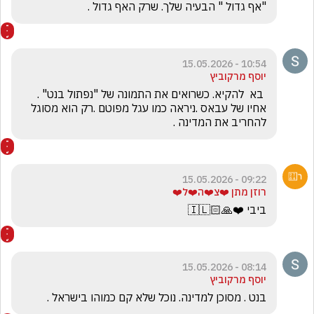
"אף גדול " הבעיה שלך. שרק האף גדול .
10:54 - 15.05.2026
יוסף מרקוביץ
 בא  להקיא. כשרואים את התמונה של "נפתול בנט" . 
אחיו של עבאס .ניראה כמו עגל מפוטם .רק הוא מסוגל 
להחריב את המדינה .
09:22 - 15.05.2026
רוזן מתן ❤️צ❤️ה❤️ל❤️
ביבי ❤️🙏🏻🇮🇱
08:14 - 15.05.2026
יוסף מרקוביץ
בנט . מסוכן למדינה. נוכל שלא קם כמוהו בישראל .