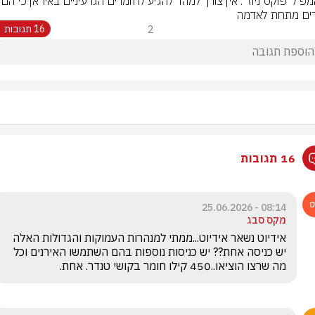
‏טראמפ ל"פוקס ניוז": אין צורך למהר
ים מתחת לאדמה
2
16 תגובות
16 תגובות
08:14 - 25.06.2026
מקס סבג
אידיוט נשאר אידיוט...ממתי למנהרות העמוקות והגדולות האלה 
יש כניסה אחת?? יש כניסות נוספות בהם השתמשו האירנים וכל 
מה שרצו הוציאו..450 קילו חומר בקושי טנדר. אחת.