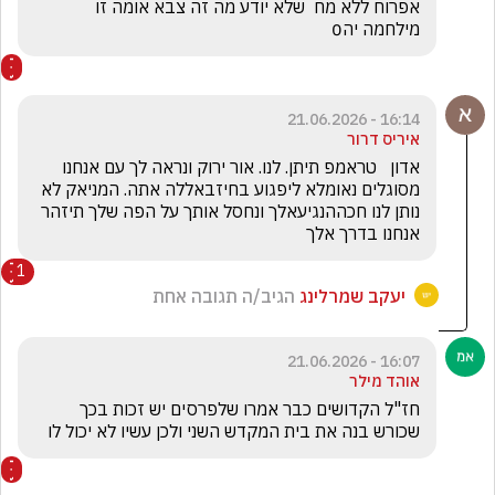
אפרוח ללא מח  שלא יודע מה זה צבא אומה זו 
מילחמה יה0
16:14 - 21.06.2026
איריס דרור
אדון   טראמפ תיתן. לנו. אור ירוק ונראה לך עם אנחנו 
מסוגלים נאומלא ליפגוע בחיזבאללה אתה. המניאק לא 
נותן לנו חכההנגיעאלך ונחסל אותך על הפה שלך תיזהר 
אנחנו בדרך אלך
1
יעקב שמרלינג
הגיב/ה תגובה אחת
16:07 - 21.06.2026
אוהד מילר
חז"ל הקדושים כבר אמרו שלפרסים יש זכות בכך 
שכורש בנה את בית המקדש השני ולכן עשיו לא יכול לו