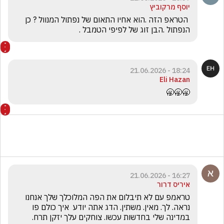
יוסף מרקוביץ
 הטראפ הזה .הוא אחיו התאום של נפתול המנוול ? כן 
הנפתול .הבן זוג של לפיפי הטמבל .
18:24 - 21.06.2026
Eli Hazan
🥱🥱🥱
16:27 - 21.06.2026
איריס דרור
טראמפ עם לא תיבלום את הפה המלוכלך שלך אנחנו   
נראה. לך. מאין. משתין. הדג אתה יודע  איך כולם פו   
במדינה שלי בחדשות עכשו. צוחקים עלך יזקן תרח. 