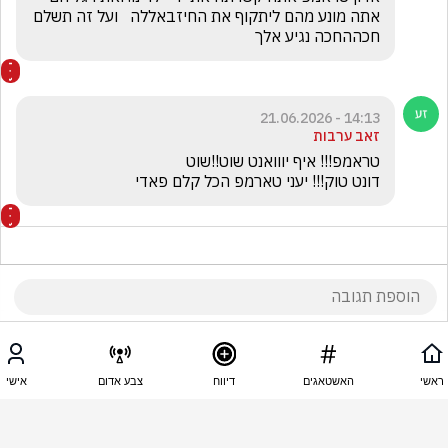
אתה מונע מהם ליתקוף את החיזבאללה   ועל זה תשלם 
חכההחכה נגיע אלך 
14:13 - 21.06.2026
זאב ערבות
דונט טוק!!! יעני טארמפ הכל קלם פאדי
14:11 - 21.06.2026
AVI AVI
ראשי
האשטאגים
דיווח
צבע אדום
אישי
ואיפה הניצחון המוחלט ???