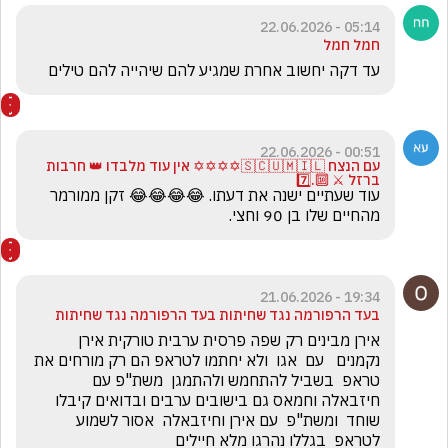
05:14 - 22.06.2026
חמל חמל
עד דקה יחשוב אחרת שמגיע להם שיהייה להם טילים 
00:51 - 22.06.2026
עם הנצח 🇸🇨🇺🇲🇮🇱✡️✡️✡️✡️ אין עוד מלבדו 👑 חרבות
ברזל ⚔️ 🔟.7️⃣
עוד שעתיים ישנה את דעתו. 😂😂😂😂 זקן ממורמר 
מהחיים שלו בן 90 וחצי. 
19:34 - 21.06.2026
בעד הרפורמה נגד שחיתות בעד הרפורמה נגד שחיתות
אירן מבינים רק שפה פרסית ערבית טורקית אירן 
נקמנים   עם  אגו  ולא יחתמו לטראפ הם רק מורחים את 
טראפ  בשביל להתחמש ולהתמגן  משת"פ עם 
חיזבאלה וחמאס גם בישובים ערבים ובדואים קיבלו 
שוחד  ומשת"פ  עם אירן וחיזבאלה  אסור לשמוע 
לטראפ  בגללו נהרגו מלא חיילים 