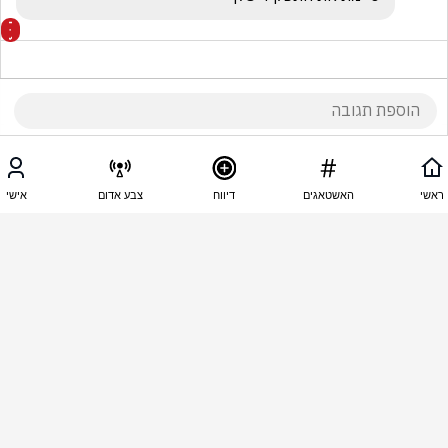
12:48 - 23.03.2026
Степан Бандера
ראשי
האשטאגים
דיווח
צבע אדום
אישי
KOSE NANAT!!!!!!!!!!!!!!!!!!!!
1
מארק שניידר
הגיב/ה תגובה אחת
12:48 - 23.03.2026
פיני פרץ
ג'ינג' מטורלל נמאס ממך 