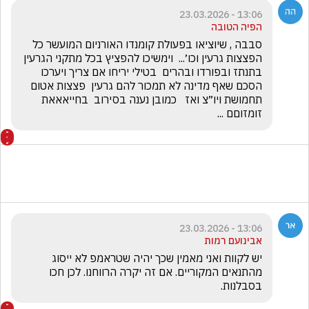
13:06 - 23.03.2026
הפיה הטובה
סבבה , שיוציאו בפעולת קומנדו האורניום המועשר כל 
הפצצות גרעין וכו׳...  וימשיכו להפציץ בכל מתקני הגרעין  
בתנתז ובפורדו ובהרים  בטילי יריחו אם צריך ויערכו 
הסכם שאף מדינה לא תמכור להם גרעין  פצצות אטום 
תחמושת ויו״צ ואז   כמובן נענה בסירוב  בחייאאאת 
זומזוםם ...
13:06 - 23.03.2026
אבינועם רמות
יש לקוות ואני מאמין שכך יהיה שטראמפ לא ייסוג 
מהתנאים המקוריים. אם זה יקרה הרווחנו. לכן חכו 
בסבלנות.