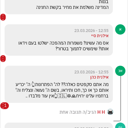
המדינה משלמת את מחיר בקשת החנינה
12:55 - 23.03.2026
אילנית סיי
אס מה עשינו? משמרות המהפכה ישלטו בעם וידאו 
אותו? שימשיכו לתמוך בטרור?
12:55 - 23.03.2026
אילנית כהן
מה אתם סקפטים כאלה?? לה' הפתרונות👆 ה' יכריע 
אותם כך או כך, חכו ותיראו, בשם ה' נעשה ונצליח וה' 
ברחמיו עלינו ירויח🙏🔯🇮🇱👆אין עוד מלבדו ..
1
H H
הגיב/ה תגובה אחת