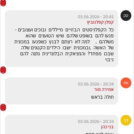
20:41 - 03.06.2026
קפלן קפלנוביץ
כל  הקפלניסטים  הבזויים  מייללים  ובוכים ועצובים - 
פגעו להם  בשופט שלהם  שיש  הטוענים  שהוא  
משלהם  ,     למה לא  רצתם  לבגץ  כשפגעו  במכונית 
של  האשה  ,ובמכונית  ישבו  הילדים הקטנים שלה  
שבכו  מפחד?  והמניאקית  הבלונדינית  נתנה  להם  
גיבוי
20:34 - 03.06.2026
אמירה מור
חולה בראש
20:33 - 03.06.2026
בני כהן