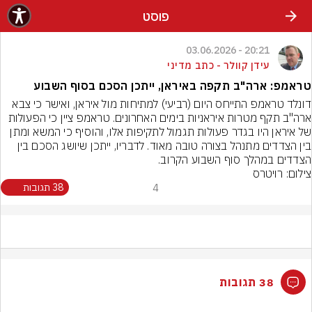
פוסט
20:21 - 03.06.2026
עידן קוולר - כתב מדיני
טראמפ: ארה"ב תקפה באיראן, ייתכן הסכם בסוף השבוע
דונלד טראמפ התייחס היום (רביעי) למתיחות מול איראן, ואישר כי צבא 
ארה"ב תקף מטרות איראניות בימים האחרונים. טראמפ ציין כי הפעולות 
של איראן היו בגדר פעולות תגמול לתקיפות אלו, והוסיף כי המשא ומתן 
בין הצדדים מתנהל בצורה טובה מאוד. לדבריו, ייתכן שיושג הסכם בין 
הצדדים במהלך סוף השבוע הקרוב.
צילום: רויטרס
4
38 תגובות
38 תגובות