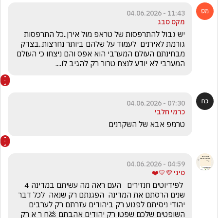
11:43 - 04.06.2026
מקס סבג
יש גבול להתרפסות של טראפ מול אירן..כל התרפסות 
גורמת לאירנים  לעמוד על שלהם ביותר נחרצות..בצדק 
מבחינתם העולם המערבי הוא אפס והם ניצחו כי העולם 
המערבי לא יודע לנצח טרור רק להגיב לו....
07:30 - 04.06.2026
כרמי חלבי
טרמפ אבא של השקרנים
04:59 - 04.06.2026
סיני 💜💛❤️
 לפידיוטים חנזירים   העם ראה מה עשיתם במדינה 4 
שנים הרסתם את המדינה  הפגנתם רק שנאה  לכל דבר 
יהודי ניסיתם לפגוע רק ביהודים עזרתם רק לערבים 
השופטים שלכם שפטו רק יהודים אהבתם 💩ח ר א רק 