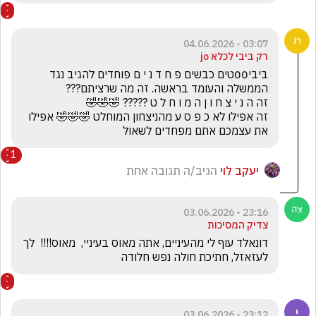
03:07 - 04.06.2026
רק ביבי לכלא jo
ביבי00טים כבשים פ ח ד נ י ם פוחדים להגיב נגד 
זה אפילו לא כ פ ס ע מהניצחון המוחלט 🤣🤣🤣 אפילו 
את עצמכם אתם מפחדים לשאול
1
יעקב לוי
הגיב/ה תגובה אחת
23:16 - 03.06.2026
צדיק המסיכות
דונאלד עוף לי מהעיניים, אתה מאוס בעיניי,  מאוס!!!!  לך 
לעזאזל, חתיכת חולה נפש חלודה
23:12 - 03.06.2026