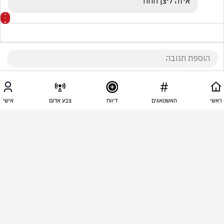
איזה ליצן חחח
20:30 - 03.06.2026
oded Feldman
ראשי
האשטאגים
דיווח
צבע אדום
אישי
פסיכופאט כמו זיבי
20:30 - 03.06.2026
מאירה חביב
חי בלללנד באירן אומרים שאין שום הסכם על מה 
טראמפ מדבר
20:30 - 03.06.2026