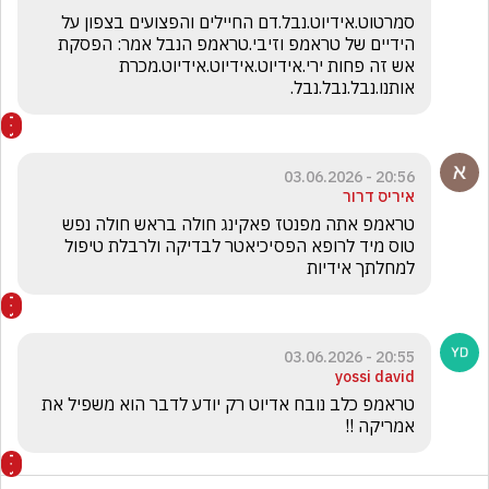
סמרטוט.אידיוט.נבל.דם החיילים והפצועים בצפון על 
הידיים של טראמפ וזיבי.טראמפ הנבל אמר: הפסקת 
אש זה פחות ירי.אידיוט.אידיוט.אידיוט.מכרת 
אותנו.נבל.נבל.נבל.
20:56 - 03.06.2026
איריס דרור
טראמפ אתה מפנטז פאקינג חולה בראש חולה נפש 
טוס מיד לרופא הפסיכיאטר לבדיקה ולרבלת טיפול 
למחלתך אידיות
20:55 - 03.06.2026
yossi david
טראמפ כלב נובח אדיוט רק יודע לדבר הוא משפיל את 
אמריקה !!