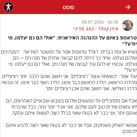
פוסט
16:35 - 08.07.2026
עידן קוולר - כתב מדיני
טראמפ באיום על ההנהגה האיראנית: ״אולי הם גם יעלמו, מי
יודע?״
נשיא ארצות הברית, דונלד טראמפ אמר על המ
שלהם נעלמו. אחר כך הייתה להם קבוצה אחרת של מנהיגים — הם 
נעלמו. עכשיו יש להם עוד קבוצה של מנהיגים, ואולי הם גם ייעלמו. מי 
יודע?"
עוד אמר: ״כשאתה אומר ‘רציונליים’, אני חושב שהם הרבה יותר רציונליים 
מהדרג הראשון. הדרג הראשון כבר איננו, הדרג השני כבר איננו. זה עכשיו 
אבל אם מסתכלים על המעשים שלהם בשבוע-שבועיים האחרונים, הם 
לא עושים שירות טוב לעם שלהם. ואני אגיד יותר מזה: ככל שהכרתי 
אפשר לשחק משחקים, אבל אני כבר לא בטוח שאני רוצה להגיע איתם 