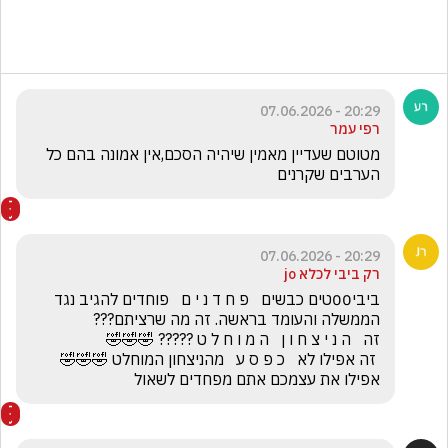
20:29 - 07.06.2026
רפי עמר
מטוטם שעדיין מאמין שיהיה הסכם,אין אמונה בהם כל 
הערבים שקרנים
20:29 - 07.06.2026
רק ביבי לכלא jo
ביבי00טים כבשים   פ ח ד נ י ם   פוחדים להגיב נגד 
 זה אפילו לא   כ פ ס ע   מהניצחון המוחלט 🤣🤣🤣     
אפילו את עצמכם אתם מפחדים לשאול