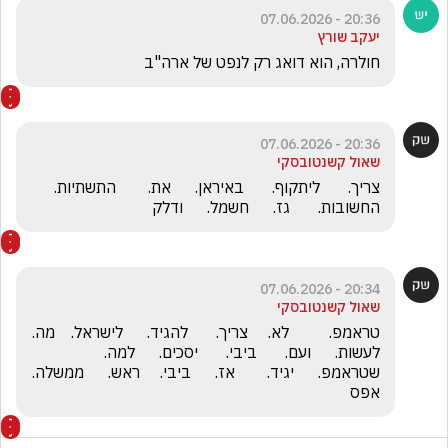
20:36 - 07.06.2026
יעקב שורץ
חולרה, הוא דואג רק לנפט של ארה"ב 
20:36 - 07.06.2026
שאול קשנטובסקי
צריך.       ליתקוף.       באיראן.      את.        התשתיות.       
החשובות.       גז.      חשמל.      ודלק
20:34 - 07.06.2026
שאול קשנטובסקי
טראמפ.          לא.     צריך.       להגיד.      לישראל.    מה.    
לעשות.      ועם.       ביבי.       יסכים.      למה.       
שטראמפ.      יגיד.        אז.      ביבי.     ראש.      ממשלה.     
אפס