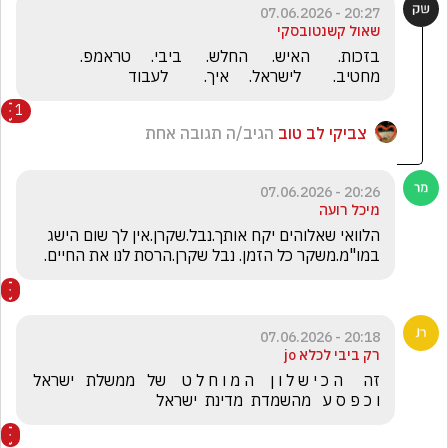
20:27 - 07.06.2026
שאול קשנטובסקי
בזכות.       האיש.      החלש.      ביבי.     טראמפ.       
מחטיב.        לישראל.     איך.         לעבוד
1
צביקי לב טוב
הגיב/ה תגובה אחת
20:26 - 07.06.2026
מיכל רועה
הלוואי שאלוהים יקח אותך.נבל.שקרן.אין לך שום הישג 
במו"מ.משקר כל הזמן. נבל שקרן.הרסת לנו את החיים.
20:18 - 07.06.2026
רק ביבי לכלא jo
זה     ה כ י ש ל ו ן    ה מ ו ח ל ט    של   ממשלת   ישראל    
ו כ פ ס ע   מהשמדת  מדינת  ישראל