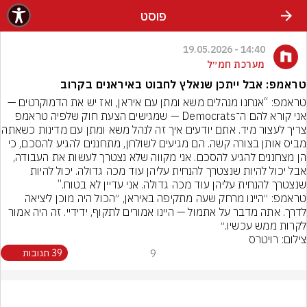
פוסט
14:40 - 19.05.2026
מערכת חמ״ל
טראמפ: אבל ייתכן שנאלץ לחבוט באיראנים בקרוב
טראמפ: “אנחנו מנהלים משא ומתן עם איראן, ואז יש את הדמוקרטים — 
אני קורא להם ה־Democrats — שמגישים הצעת חוק שלפיה טראמפ 
צריך לעצור מיד. אתם יודעים איך זה לנה
מביס אותן בצורה קשה. הם מגיעים לשולחן, מתחננים להגיע להסכם, כי 
הן מצחננים להגיע להסכם. אני מקווה שלא נצטרך לעשות את העבודה, 
אבל יכול להיות שנצטרך להנחית עליהן עוד מכה גדולה. יכול להיות 
שנצטרך להנחית עליהן עוד מכה גדולה. אני עדיין לא בטוח.”
טראמפ: ״היינו מרחק שעה מתקיפה באיראן, ״הכול היה מוכן ליציאה 
לדרך. אתה מדבר על אתמול — היינו אמורים לתקוף, ידידיי. זה היה אמור 
לקרות ממש עכשיו.״
צילום: רויטרס
9
39 תגובות