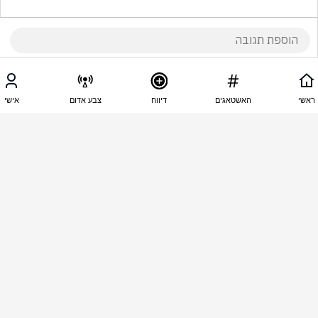
14:48 - 19.05.2026
Avi Abraham
ראשי
האשטאגים
דיווח
צבע אדום
אישי
חחחח האיראנים מתפקעים מצחוק,מהליצן הזה !
14:46 - 19.05.2026
ש ל
פחות דיבורים יותר מעשים רק בסוף שהם לא יתקפו 
אותכם 
14:45 - 19.05.2026
יוסי יוסי
 פחדן חיי בסרט