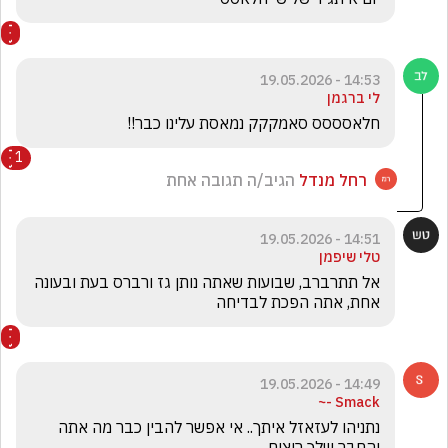
14:53 - 19.05.2026
לי ברגמן
חלאסססס סאמקקק נמאסת עלינו כבר!!
1
רחל מנדל
הגיב/ה תגובה אחת
14:51 - 19.05.2026
טלי שיפמן
אל תתרברב, שבועות שאתה נותן גז ורברס בעת ובעונה 
אחת, אתה הפכת לבדיחה
14:49 - 19.05.2026
Smack -~
נתניהו לעזאזל איתך.. אי אפשר להבין כבר מה אתה 
והחבר שלך רוצים 