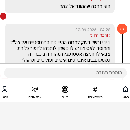
הוא מחכה שהמונדיאל יגמר
04:28 - 12.06.2026
זורבה היווני
ביבי נכשל בענק למרות ההישגים הפנטסטיים של צה"ל 
והמוסד. לאסונינו יש לו כישרון לנתניהו להפוך כל היג 
צבאי להחמצה אסטרטגית מהדהדת, ככה זה 
כשמערבבים אינטרסים אישיים ופוליטיים ושיקולי 
ביטחון לאומי
1
אורן כהן
הגיב/ה תגובה אחת
ראשי
האשטאגים
דיווח
צבע אדום
אישי
04:28 - 12.06.2026
Oo Oo
להשמיד 