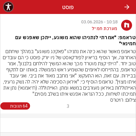
פוסט
10:18 - 03.06.2026
מערכת חמ״ל
טראמפ: "אמרתי לנתניהו שהוא משוגע, ייתכן שאפגש עם
חמינאי"
טראמפ מאשר שהוא כינה את נתניהו "פאקינג משוגע" במהלך שיחתם 
האחרונה, אך הוסיף בריאיון לפודקאסט של ניו יורק פוסט כי הם עובדים 
טוב יחד. "הייתי קצת מוטרד מכך שהוא המשיך להילחם בלבנון", אמר 
טראמפ, בהתייחסו לאיומים שהשמיע ראש הממשלה באותו יום לתקוף 
בביירות. עם זאת, הוא התעקש: "אני מחבב מאוד את ביבי. ואני עובד 
איתו מצוין". טראמפ הוסיף כי: "איראן הסכימה שלא יהיה לה נשק גרעיני, 
האייתוללות באיראן מעורבים במשא ומתן. האייתוללה (ח״אמנאי) נתן את 
תמיכתו לשיחות, ככל הנראה אפגש איתו בשלב מסוים."
צילום: רויטרס
3
64 תגובות