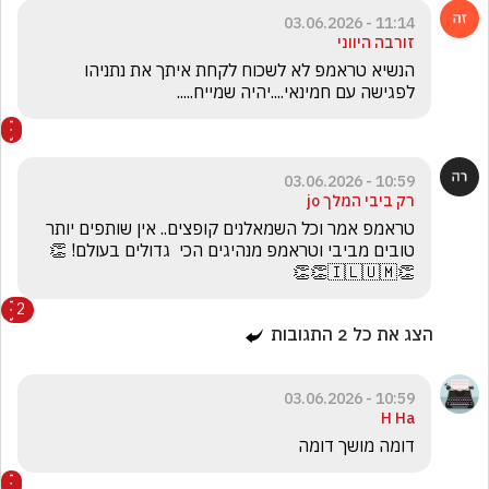
11:14 - 03.06.2026
זורבה היווני
הנשיא טראמפ לא לשכוח לקחת איתך את נתניהו 
לפגישה עם חמינאי....יהיה שמייח.....
10:59 - 03.06.2026
רק ביבי המלך jo
טראמפ אמר וכל השמאלנים קופצים.. אין שותפים יותר 
טובים מביבי וטראמפ מנהיגים הכי  גדולים בעולם! 👏
👏🇮🇱🇺🇲👏👏
2
הצג את כל
2
התגובות
10:59 - 03.06.2026
H Ha
דומה מושך דומה 