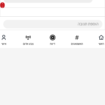
10:51 - 03.06.2026
מארק שניידר
ראשי
האשטאגים
דיווח
צבע אדום
אישי
קפלניסטים אתם בעצמכם זקוקים לטיפולים 
פסיכואנליטיים נרקוטים
10:51 - 03.06.2026
מארק שניידר
משוגע במובן של חיה במובן של בולדוזר במובן שמקים 
מחדש את מזרח התיכון במובן להתמודד מול כל 
החזיתות להפיל את כל הצמרת