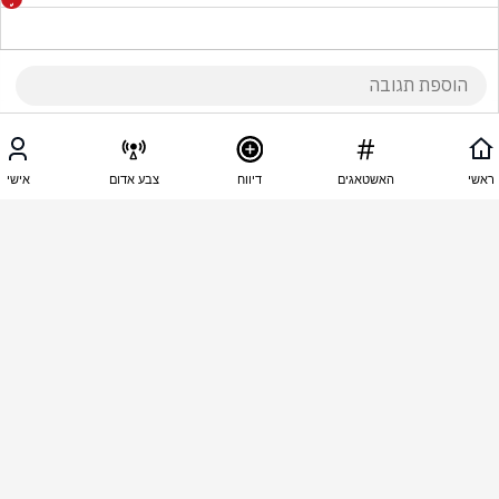
19:39 - 20.06.2026
איריס דרור
ראשי
האשטאגים
דיווח
צבע אדום
אישי
טראמפ תניח למדינה שלנו   ליחיות.  בשקט. שוחרר 
במידית את ידיהם ורגליהם של ילדינו חיילינו שבילבנון 
נסנ. אותנו  אנחנו נגיע לחסל אותך וחסל היזהר
19:38 - 20.06.2026
אילנה אזרזר
עוד לא הפנים שהאיראנים לא מתייחסים לדבריו 
ומזלזלים בו?
19:38 - 20.06.2026