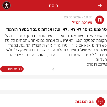
פוסט
19:35 - 20.06.2026
מערכת חמ״ל
טראמפ במסר לאיראן: לא יוטלו אגרות מעבר במצר הורמוז
טראמפ: לא יהיו שום אגרות מעבר במצר הורמוז במשך 60 יום במהלך 
תקופת הפסקת האש, ולא יהיו שום אגרות גם לאחר שתסתיים תקופת 
60 הימים, אלא אם כן הן יוטלו על ידי ארצות הברית ולמענה, במקרה 
שההסכם לא יושלם, וזאת כתשלום עבור השירותים שסיפקה כ"מלאך 
השומר" למדינות המזרח התיכון - בעבר, בהווה ובעתיד - לצורך החזר 
העלויות.
צילום: רויטרס
4
33 תגובות
33 תגובות