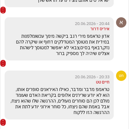
ישראל סים אותם מצידינו על הראש שלך
20:44 - 20.06.2026
איריס דרור
אדון טראמפ מירי רגב ביקשה מימך עכשומלפנות 
במידית את מטוסך המטדלקים דחוף או שיקרה להם 
נזק,רבאף בסיס,צבאי לא יאפשר למטוסך לישהות 
אצלינו שיהיה לך מספיק ברור
20:33 - 20.06.2026
חיים טט
טראמפ מדבר ומדבר, כאילו האיראנים סופרים אותו, 
הוא לא יודע שרירנים אלופים בקריאת האדם שעומד 
מולם לכן הם סוחרים מעולים, ההרגשה שלו שהוא ניצח, 
אבל באמת שהם ניצחו, כל סוחר אירוני יודע לתת את 
ההרגשה הזו ללקוח