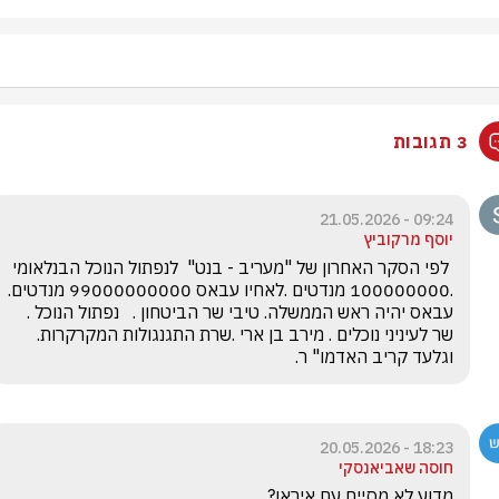
3 תגובות
09:24 - 21.05.2026
יוסף מרקוביץ
 לפי הסקר האחרון של "מעריב - בנט"  לנפתול הנוכל הבנלאומי 
.100000000 מנדטים .לאחיו עבאס 99000000000 מנדטים. 
עבאס יהיה ראש הממשלה. טיבי שר הביטחון .   נפתול הנוכל . 
שר לעיניני נוכלים . מירב בן ארי .שרת התגנגולות המקרקרות. 
וגלעד קריב האדמו" ר. 
18:23 - 20.05.2026
חוסה שאביאנסקי
מדוע לא מסיים עם איראן?