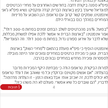
באצטדיון במהלך הטורניר.
פיפ"א ספגה ביקורת רחבה בחודשים האחרונים על מחירי הכרטיסים 
למונדיאל שייערך בקיץ בארצות הברית, קנדה ומקסיקו. נשיא פיפ"א ג'אני 
אינפנטינו, שמקיים קשר קרוב עם טראמפ, הגן השבוע על מדיניות 
"בפועל, 25% מהכרטיסים לשלב הבתים זמינים בפחות מ-300 דולר", 
אמר אינפנטינו. "בארצות הברית אי אפשר ללכת אפילו למשחק מכללות, 
אינפנטינו הוסיף כי פיפ"א פועלת בהתאם ל"מחירי השוק" בארצות 
הברית, וטען כי מכירת כרטיסים במחירים נמוכים יותר הייתה מובילה 
למרות הביקורת, טראמפ הודה כי מבחינת היקף המכירות מדובר 
בהצלחה: "אם אנשים מקווינס וברוקלין וכל מי שאוהב את דונלד טראמפ 
לא יכולים ללכת, זה יאכזב אותי. אבל באותו הזמן - זו הצלחה מדהימה". 
לדבריו, "הם שוברים כל שיא אפשרי. מעולם לא היה משהו כזה".
4
1 תגובות